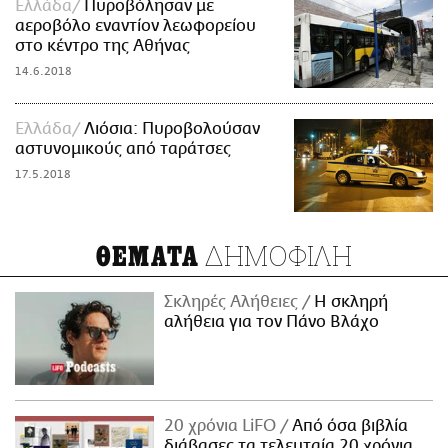
Ελλάδα
Πυροβόλησαν με
αεροβόλο εναντίον λεωφορείου
στο κέντρο της Αθήνας
14.6.2018
Ελλάδα
Λιόσια: Πυροβολούσαν
αστυνομικούς από ταράτσες
17.5.2018
ΔΗΜΟΦΙΛΗ
ΘΕΜΑΤΑ
Σκληρές Αλήθειες
H σκληρή
αλήθεια για τον Πάνο Βλάχο
20 χρόνια LiFO
Από όσα βιβλία
διάβασες τα τελευταία 20 χρόνια,