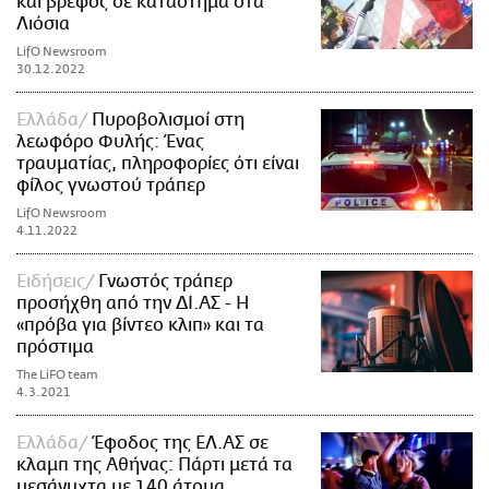
και βρέφος σε κατάστημα στα
Λιόσια
LifO Newsroom
30.12.2022
Ελλάδα
Πυροβολισμοί στη
λεωφόρο Φυλής: Ένας
τραυματίας, πληροφορίες ότι είναι
φίλος γνωστού τράπερ
LifO Newsroom
4.11.2022
Ειδήσεις
Γνωστός τράπερ
προσήχθη από την ΔΙ.ΑΣ - Η
«πρόβα για βίντεο κλιπ» και τα
πρόστιμα
The LiFO team
4.3.2021
Ελλάδα
Έφοδος της ΕΛ.ΑΣ σε
κλαμπ της Αθήνας: Πάρτι μετά τα
μεσάνυχτα με 140 άτομα