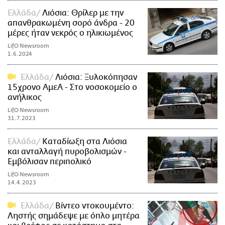
Ελλάδα
Λιόσια: Θρίλερ με την
απανθρακωμένη σορό άνδρα - 20
μέρες ήταν νεκρός ο ηλικιωμένος
LifO Newsroom
1.6.2024
Ελλάδα
Λιόσια: Ξυλοκόπησαν
15χρονο ΑμεΑ - Στο νοσοκομείο ο
ανήλικος
LifO Newsroom
31.7.2023
Ελλάδα
Καταδίωξη στα Λιόσια
και ανταλλαγή πυροβολισμών -
Εμβόλισαν περιπολικό
LifO Newsroom
14.4.2023
Ελλάδα
Βίντεο ντοκουμέντο:
Ληστής σημάδεψε με όπλο μητέρα