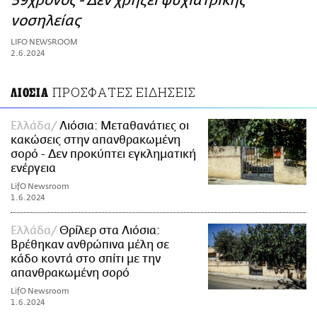
59χρονος - Δεν χρήζει ψυχιατρικής
ΑΜΠΑ
νοσηλείας
PRINT
LIFO NEWSROOM
2.6.2024
ΠΡΟΣΦΑΤΕΣ ΕΙΔΗΣΕΙΣ
ΛΙΟΣΙΑ
Ελλάδα
Λιόσια: Μεταθανάτιες οι
κακώσεις στην απανθρακωμένη
σορό - Δεν προκύπτει εγκληματική
ενέργεια
LifO Newsroom
1.6.2024
Ελλάδα
Θρίλερ στα Λιόσια:
Βρέθηκαν ανθρώπινα μέλη σε
κάδο κοντά στο σπίτι με την
απανθρακωμένη σορό
LifO Newsroom
1.6.2024