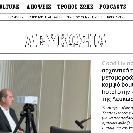
ULTURE
ΑΠΟΨΕΙΣ
ΤΡΟΠΟΣ ΖΩΗΣ
PODCASTS
θόνες
Ιδέες
Μόδα & Στυλ
Σκληρές Αλήθειες
ΕΙΔΗΣΕΙΣ
CULTURE
ΑΠΟΨΕΙΣ
ΤΡΟΠΟΣ ΖΩΗΣ
PLUS
PODCASTS
OnDemand
ουσική
Στήλες
Γεύση
Παράκαμψη
Σκληρές Αλήθειες
προς
έατρο
Οπτική Γωνία
Υγεία & Σώμα
το
ΛΕΥΚΩΣΙΑ
Αληθινά Εγκλήμα
κυρίως
καστικά
Guests
Ταξίδια
περιεχόμενο
Άλλο ένα podcast
βλίο
Επιστολές
Συνταγές
3.0
χαιολογία
Living
Ψυχή & Σώμα
Ιστορία
Urban
Άκου την επιστήμ
Good Livin
esign
Αγορά
Ιστορία μιας πόλης
αρχοντικό 
ωτογραφία
Pulp Fiction
μεταμορφώ
Radio Lifo
κομψό bou
The Review
hotel στην 
LiFO Politics
της Λευκωσ
Το κρασί με απλά
λόγια
Το Amyth of Nico
Thanos Hotels & 
Ζούμε, ρε!
για να προσφέρει
εμπειρία φιλοξεν
κυπριακής κουλτ