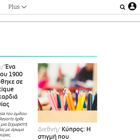
Plus
Θέματα
Συνεντεύξεις
Videos
τα
Αφιερώματα
Ζώδια
Εξομολογήσεις
Blogs
η
g
Ένα
Οι Αθηναίοι
του 1900
Απώλειες
θηκε σε
Lgbtqi+
tique
Επιλογές
καρδιά
ίας
sia του ομίλου
Resorts ήρθε
 μια ξεχωριστή
Διεθνή
Κύπρος: Η
ίας με άρωμα
ούρας.
στιγμή που