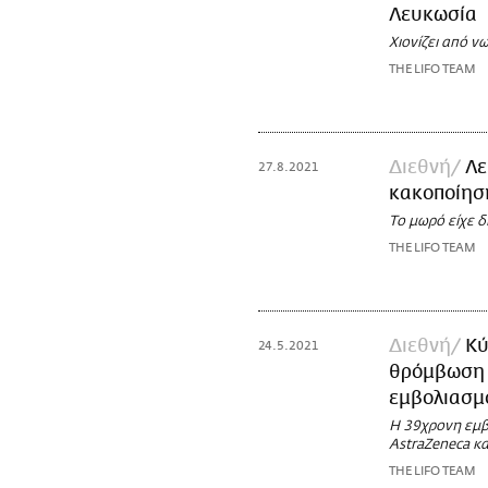
Λευκωσία
Χιονίζει από νω
THE LIFO TEAM
Διεθνή
Λε
27.8.2021
κακοποίησ
Το μωρό είχε 
THE LIFO TEAM
Διεθνή
Κύ
24.5.2021
θρόμβωση -
εμβολιασμ
Η 39χρονη εμβ
AstraZeneca κ
THE LIFO TEAM