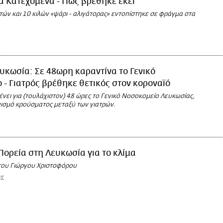
 Κατεχόμενα - Πώς βρέθηκε εκεί
ών και 10 κιλών «ψάρι - αλιγάτορας» εντοπίστηκε σε φράγμα στα
υκωσία: Σε 48ωρη καραντίνα το Γενικό
 - Γιατρός βρέθηκε θετικός στον κοροναϊό
νει για (τουλάχιστον) 48 ώρες το Γενικό Νοσοκομείο Λευκωσίας,
πισμό κρούσματος μεταξύ των γιατρών.
Πορεία στη Λευκωσία για το κλίμα
ου Γιώργου Χριστοφόρου
ΗΣ