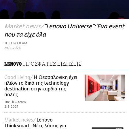
ΑΜΠΑ
PRINT
Market news
“Lenovo Universe”: Ένα event
που τα είχε όλα
THE LIFO TEAM
26.2.2026
ΠΡΟΣΦΑΤΕΣ ΕΙΔΗΣΕΙΣ
LENOVO
Good Living
Η Θεσσαλονίκη έχει
πλέον το δικό της technology
destination στην καρδιά της
πόλης
The LiFO team
2.5.2024
Market news
Lenovo
ThinkSmart: Νέες λύσεις για