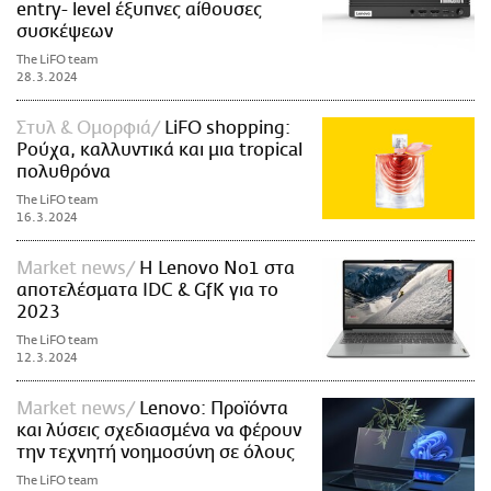
entry- level έξυπνες αίθουσες
συσκέψεων
The LiFO team
28.3.2024
Στυλ & Ομορφιά
LiFO shopping:
Ρούχα, καλλυντικά και μια tropical
πολυθρόνα
The LiFO team
16.3.2024
Market news
H Lenovo Νο1 στα
αποτελέσματα IDC & GfK για το
2023
The LiFO team
12.3.2024
Market news
Lenovo: Προϊόντα
και λύσεις σχεδιασμένα να φέρουν
την τεχνητή νοημοσύνη σε όλους
The LiFO team