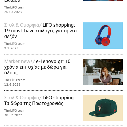
Ελλάδα
The LiFO team
24.10.2023
Στυλ & Ομορφιά
LiFO shopping:
19 must-have επιλογές για τη νέα
σεζόν
The LiFO team
9.9.2023
Market news
e-Lenovo.gr: 10
χρόνια επιτυχίας με δώρα για
όλους
The LiFO team
12.6.2023
Στυλ & Ομορφιά
LiFO shopping:
Τα δώρα της Πρωτοχρονιάς
The LiFO team
30.12.2022