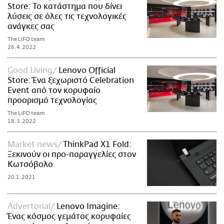
Store: Το κατάστημα που δίνει
λύσεις σε όλες τις τεχνολογικές
ανάγκες σας
The LiFO team
26.4.2022
Good Living
Lenovo Official
Store: Ένα ξεχωριστό Celebration
Event από τον κορυφαίο
προορισμό τεχνολογίας
The LiFO team
18.3.2022
Market news
ThinkPad X1 Fold:
Ξεκινούν οι προ-παραγγελίες στον
Κωτσόβολο
20.1.2021
Advertorial
Lenovo Imagine:
Ένας κόσμος γεμάτος κορυφαίες