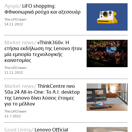
Αγορά
LiFO shopping:
Φθινοπωρινά ρούχα και αξεσουάρ
The LiFO team
14.11.2022
Market news
«Think360»: Η
ετήσια εκδήλωση της Lenovo ήταν
μία εμπειρία τεχνολογικής
καινοτομίας
The LiFO team
11.11.2022
Market news
ΤhinkCentre neo
50a 24 All-in-One: Το A.I. desktop
της Lenovo δίνει λύσεις έτοιμες
για το μέλλον
The LiFO team
22.7.2022
Good Living
Lenovo Official