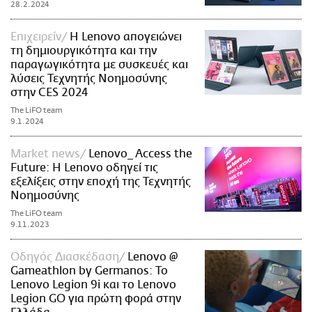
28.2.2024
Επιχειρείν
Η Lenovo απογειώνει
τη δημιουργικότητα και την
παραγωγικότητα με συσκευές και
λύσεις Τεχνητής Νοημοσύνης
στην CES 2024
The LiFO team
9.1.2024
Market news
Lenovo_ Access the
Future: H Lenovo οδηγεί τις
εξελίξεις στην εποχή της Τεχνητής
Νοημοσύνης
The LiFO team
9.11.2023
Οδηγός Διασκέδαση
Lenovo @
Gameathlon by Germanos: Το
Lenovo Legion 9i και το Lenovo
Legion GO για πρώτη φορά στην