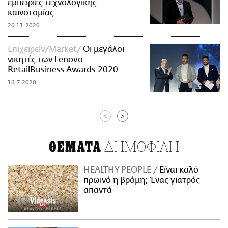
εμπειρίες τεχνολογικής
καινοτομίας
26.11.2020
Επιχειρείν/Market
Οι μεγάλοι
νικητές των Lenovo
RetailBusiness Awards 2020
16.7.2020
<
>
ΔΗΜΟΦΙΛΗ
ΘΕΜΑΤΑ
HEALTHY PEOPLE
Είναι καλό
πρωινό η βρόμη; Ένας γιατρός
απαντά