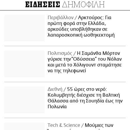
ΔΗΜΟΦΙΛΗ
ΕΙΔΗΣΕΙΣ
Περιβάλλον
Αρκτούρος: Για
πρώτη φορά στην Ελλάδα,
αρκούδες υποβλήθηκαν σε
λαπαροσκοπική ωοθηκεκτομή
Πολιτισμός
Η Σαμάνθα Μόρτον
γύρισε την “Οδύσσεια” του Νόλαν
και μετά το Χόλιγουντ σταμάτησε
να της τηλεφωνεί
Διεθνή
55 ώρες στο νερό:
Κολυμβητής διέσχισε τη Βαλτική
Θάλασσα από τη Σουηδία έως την
Πολωνία
Τech & Science
Μούμιες των