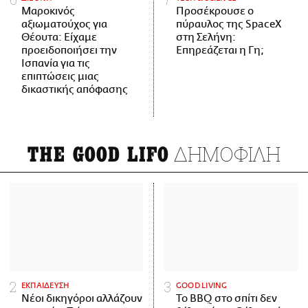
Μαροκινός
Προσέκρουσε ο
αξιωματούχος για
πύραυλος της SpaceX
Θέουτα: Είχαμε
στη Σελήνη:
προειδοποιήσει την
Επηρεάζεται η Γη;
Ισπανία για τις
επιπτώσεις μιας
δικαστικής απόφασης
ΔΗΜΟΦΙΛΗ
THE GOOD LIFO
ΕΚΠΑΙΔΕΥΣΗ
GOOD LIVING
Νέοι δικηγόροι αλλάζουν
Το BBQ στο σπίτι δεν