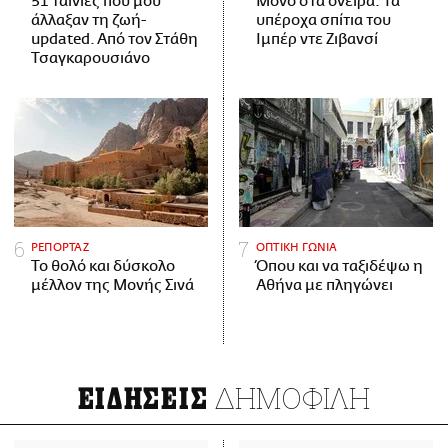
51 ταινίες που μού
Μόνο στα όνειρα: Τα
άλλαξαν τη ζωή-
υπέροχα σπίτια του
updated. Aπό τον Στάθη
Ιμπέρ ντε Ζιβανσί
Τσαγκαρουσιάνο
ΡΕΠΟΡΤΑΖ
ΟΠΤΙΚΗ ΓΩΝΙΑ
Το θολό και δύσκολο
Όπου και να ταξιδέψω η
μέλλον της Μονής Σινά
Αθήνα με πληγώνει
ΔΗΜΟΦΙΛΗ
ΕΙΔΗΣΕΙΣ