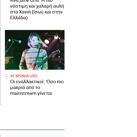
Red Jane Grill: Η πιο
νόστιμη και χαλαρή αυλή
στα Χανιά (ίσως και στην
Ελλάδα)
20 ΧΡΟΝΙΑ LIFO
Οι εναλλακτικοί: Όσο πιο
μακριά από το
mainstream γίνεται