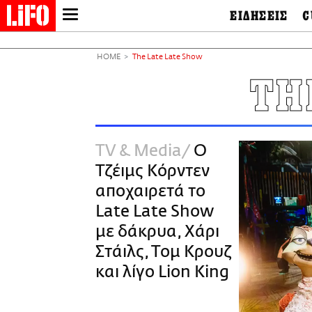
ΕΙΔΗΣΕΙΣ
C
LIFO SHOP
Ελλάδα
Ο
Διεθνή
Μ
NEWSLETTER
HOME
The Late Late Show
Πολιτική
Θ
ΜΙΚΡΟΠΡΑΓΜΑΤΑ
TH
Οικονομία
Ει
THE GOOD LIFO
Πολιτισμός
Βι
LIFOLAND
Αθλητισμός
Αρ
CITY GUIDE
& 
Περιβάλλον
TV & Media
Ο
D
ΑΜΠΑ
TV & Media
Φ
Τζέιμς Κόρντεν
PRINT
Tech &
Science
αποχαιρετά το
European Lifo
Late Late Show
με δάκρυα, Χάρι
Στάιλς, Τομ Κρουζ
και λίγο Lion King