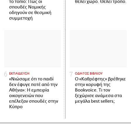
το τοπίο: Πώς οι
θέλει χώρο. Θέλει τρόπο.
σπουδές Νομικής
οδηγούν σε θεσμική
συμμετοχή
ΕΚΠΑΙΔΕΥΣΗ
ΟΔΗΓΟΣ ΒΙΒΛΙΟΥ
«Νιώσαμε ότι το παιδί
Ο «Καθρέφτης» βρέθηκε
δεν έφυγε ποτέ από την
στην κορυφή της
Αθήνα»: Η εμπειρία
Bookvoice. Τι τον
οικογενειών που
ξεχώρισε ανάμεσα στα
επέλεξαν σπουδές στην
μεγάλα best sellers;
Κύπρο