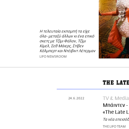
Η τελευταία εκπομπή τα είχε
όλα- μεταξύ άλλων κι ένα επικό
σκετς με Τζίμι Φάλον, Τζίμι
Κίμελ, Σεθ Μάιερς, Στίβεν
Κόλμπερτ και Ντέιβιντ Λέτερμαν
LIFO NEWSROOM
THE LAT
TV & Media
24.6.2022
Μπάιντεν -
«The Late 
Τα νέα επεισό
THE LIFO TEAM