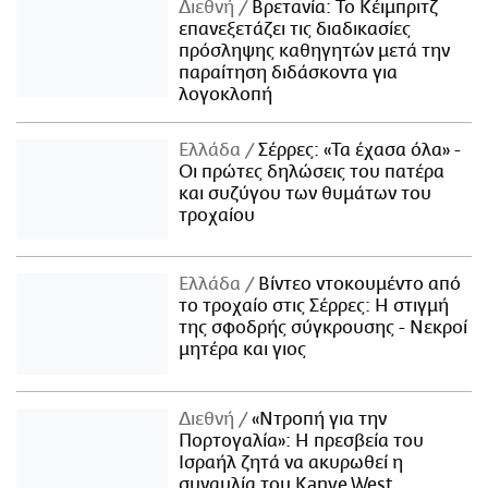
Διεθνή
Βρετανία: Το Κέιμπριτζ
επανεξετάζει τις διαδικασίες
πρόσληψης καθηγητών μετά την
παραίτηση διδάσκοντα για
λογοκλοπή
Ελλάδα
Σέρρες: «Τα έχασα όλα» -
Οι πρώτες δηλώσεις του πατέρα
και συζύγου των θυμάτων του
τροχαίου
Ελλάδα
Βίντεο ντοκουμέντο από
το τροχαίο στις Σέρρες: Η στιγμή
της σφοδρής σύγκρουσης - Νεκροί
μητέρα και γιος
Διεθνή
«Ντροπή για την
Πορτογαλία»: Η πρεσβεία του
Ισραήλ ζητά να ακυρωθεί η
συναυλία του Kanye West