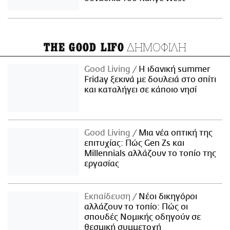
ΔΗΜΟΦΙΛΗ
THE GOOD LIFO
Good Living
Η ιδανική summer
Friday ξεκινά με δουλειά στο σπίτι
και καταλήγει σε κάποιο νησί
Good Living
Μια νέα οπτική της
επιτυχίας: Πώς Gen Zs και
Millennials αλλάζουν το τοπίο της
εργασίας
Εκπαίδευση
Νέοι δικηγόροι
αλλάζουν το τοπίο: Πώς οι
σπουδές Νομικής οδηγούν σε
θεσμική συμμετοχή