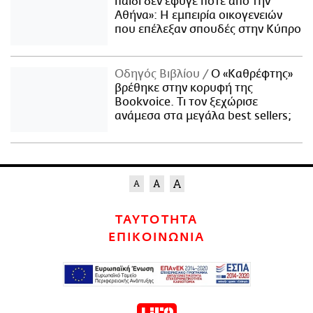
παιδί δεν έφυγε ποτέ από την
Αθήνα»: Η εμπειρία οικογενειών
που επέλεξαν σπουδές στην Κύπρο
Οδηγός Βιβλίου
Ο «Καθρέφτης»
βρέθηκε στην κορυφή της
Bookvoice. Τι τον ξεχώρισε
ανάμεσα στα μεγάλα best sellers;
ΤΑΥΤΟΤΗΤΑ
ΕΠΙΚΟΙΝΩΝΙΑ