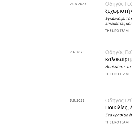
Οδηγός Γε
24.8.2023
ξεχωριστή 
Εγκαινιάζει το
επισκέπτες και
THE LIFO TEAM
Οδηγός Γε
2.6.2023
καλοκαίρι 
Απολαύστε το M
THE LIFO TEAM
Οδηγός Γε
5.5.2023
Ποικιλίες,
Ένα κρασί με 
THE LIFO TEAM