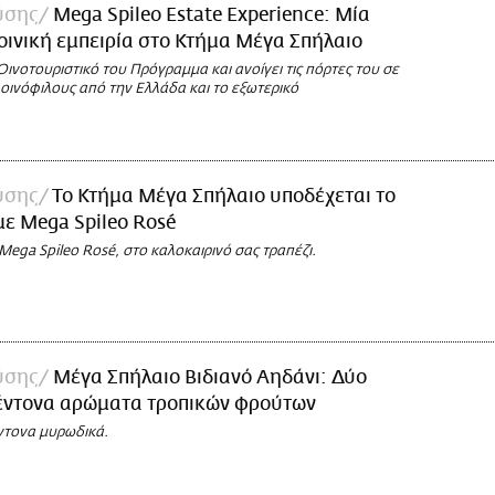
ύσης
Mega Spileo Estate Experience: Μία
οινική εμπειρία στο Κτήμα Μέγα Σπήλαιο
 Οινοτουριστικό του Πρόγραμμα και ανοίγει τις πόρτες του σε
 οινόφιλους από την Ελλάδα και το εξωτερικό
ύσης
Το Κτήμα Μέγα Σπήλαιο υποδέχεται το
με Mega Spileo Rosé
ega Spileo Rosé, στο καλοκαιρινό σας τραπέζι.
ύσης
Μέγα Σπήλαιο Βιδιανό Αηδάνι: Δύο
 έντονα αρώματα τροπικών φρούτων
έντονα μυρωδικά.