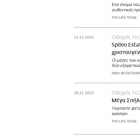
Ένα όνομα που 
αυθεντικός προ
THE LIFO TEAM
Οδηγός Γε
12.12.2023
Spileo Esta
χριστουγεν
Οι μέρες των γ
δύο εξαιρετικώ
ΛΙΝΑ ΙΝΤΖΕΓΙΑΝ
Οδηγός Γε
28.11.2023
Μέγα Σπήλ
Γιορτάστε φέτο
κρασιών.
THE LIFO TEAM