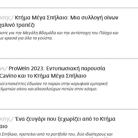
ύσης
Κτήμα Μέγα Σπήλαιο: Μια συλλογή οίνων
χαλινό τραπέζι
στε για την Μεγάλη Βδομάδα και την αντίστοιχη του Πάσχα και
ε κρασιά για όλα τα γούστα.
ws
ProWein 2023: Εντυπωσιακή παρουσία
Cavino και το Κτήμα Μέγα Σπήλαιο
κοί επισκέπτες έδωσαν το παρών στην κορυφαία εμπορική
λματιών οίνου και αλκοολούχων ποτών στον κόσμο.
ύσης
Ένα ζευγάρι που ξεχωρίζει από το Κτήμα
αιο
Σπήλαιο, προτείνει από το portfolio του, δύο ιδιαίτερους και