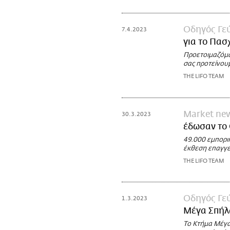
Οδηγός Γε
7.4.2023
για το Πασ
Προετοιμαζόμα
σας προτείνουμ
THE LIFO TEAM
Market ne
30.3.2023
έδωσαν το 
49.000 εμπορι
έκθεση επαγγε
THE LIFO TEAM
Οδηγός Γε
1.3.2023
Μέγα Σπήλ
Το Κτήμα Μέγα 