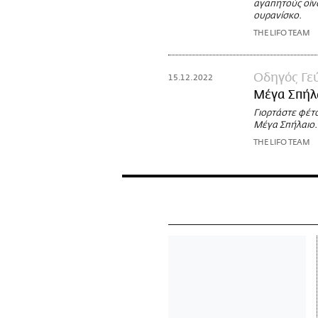
αγαπητούς οίν
ουρανίσκο.
THE LIFO TEAM
Οδηγός Γε
15.12.2022
Μέγα Σπήλ
Γιορτάστε φέτ
Μέγα Σπήλαιο.
THE LIFO TEAM