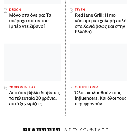
DESIGN
ΓΕΥΣΗ
Μόνο στα όνειρα: Τα
Red Jane Grill: Η πιο
υπέροχα σπίτια του
νόστιμη και χαλαρή αυλή
Ιμπέρ ντε Ζιβανσί
στα Χανιά (ίσως και στην
Ελλάδα)
20 ΧΡΟΝΙΑ LIFO
ΟΠΤΙΚΗ ΓΩΝΙΑ
Από όσα βιβλία διάβασες
Όλοι ακολουθούν τους
τα τελευταία 20 χρόνια,
influencers. Και όλοι τους
αυτό ξεχωρίζεις
περιφρονούν.