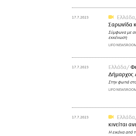
Ελλάδα
17.7.2023
Σαρωνίδα κ
Σύμφωνα με αν
εκκένωση
LIFO NEWSROO
Ελλάδα
Φω
17.7.2023
Δήμαρχος 
Στην φωτιά στ
LIFO NEWSROO
Ελλάδα
17.7.2023
κινείται αν
Η εικόνα από τ