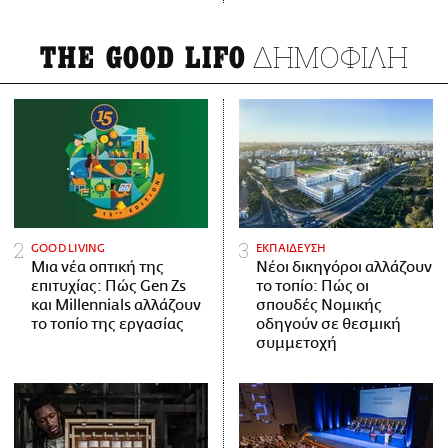
ΔΗΜΟΦΙΛΗ
THE GOOD LIFO
GOOD LIVING
ΕΚΠΑΙΔΕΥΣΗ
Μια νέα οπτική της
Νέοι δικηγόροι αλλάζουν
επιτυχίας: Πώς Gen Zs
το τοπίο: Πώς οι
και Millennials αλλάζουν
σπουδές Νομικής
το τοπίο της εργασίας
οδηγούν σε θεσμική
συμμετοχή