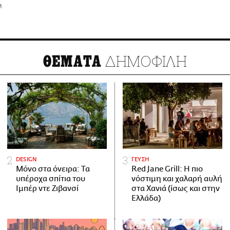
M
ΔΗΜΟΦΙΛΗ
ΘΕΜΑΤΑ
DESIGN
ΓΕΥΣΗ
Μόνο στα όνειρα: Τα
Red Jane Grill: Η πιο
υπέροχα σπίτια του
νόστιμη και χαλαρή αυλή
Ιμπέρ ντε Ζιβανσί
στα Χανιά (ίσως και στην
Ελλάδα)