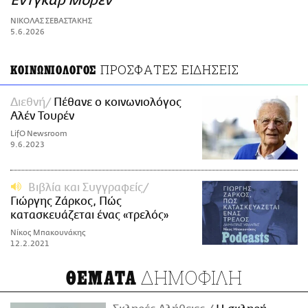
Εντγκάρ Μορέν
ΑΜΠΑ
ΝΙΚΟΛΑΣ ΣΕΒΑΣΤΑΚΗΣ
PRINT
5.6.2026
ΠΡΟΣΦΑΤΕΣ ΕΙΔΗΣΕΙΣ
ΚΟΙΝΩΝΙΟΛΟΓΟΣ
Διεθνή
Πέθανε ο κοινωνιολόγος
Αλέν Τουρέν
LifO Newsroom
9.6.2023
Βιβλία και Συγγραφείς
Γιώργης Ζάρκος, Πώς
κατασκευάζεται ένας «τρελός»
Νίκος Μπακουνάκης
12.2.2021
ΔΗΜΟΦΙΛΗ
ΘΕΜΑΤΑ