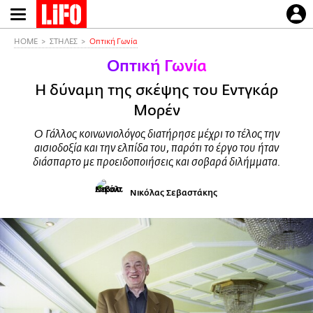
Παράκαμψη
προς
το
HOME
ΣΤΗΛΕΣ
Οπτική Γωνία
κυρίως
Οπτική Γωνία
περιεχόμενο
H δύναμη της σκέψης του Εντγκάρ
Μορέν
Ο Γάλλος κοινωνιολόγος διατήρησε μέχρι το τέλος την
αισιοδοξία και την ελπίδα του, παρότι το έργο του ήταν
διάσπαρτο με προειδοποιήσεις και σοβαρά διλήμματα.
Νικόλας Σεβαστάκης