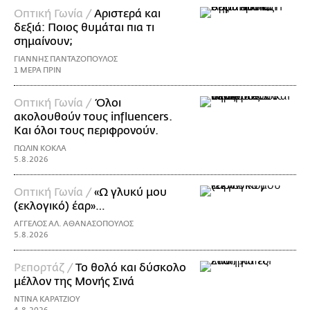
Οπτική Γωνία /
Αριστερά και
δεξιά: Ποιος θυμάται πια τι
σημαίνουν;
ΓΙΑΝΝΗΣ ΠΑΝΤΑΖΟΠΟΥΛΟΣ
1 ΜΕΡΑ ΠΡΙΝ
Οπτική Γωνία /
Όλοι
ακολουθούν τους influencers.
Και όλοι τους περιφρονούν.
ΠΩΛΙΝ ΚΟΚΛΑ
5.8.2026
Οπτική Γωνία /
«Ω γλυκύ μου
(εκλογικό) έαρ»…
ΑΓΓΕΛΟΣ ΑΛ. ΑΘΑΝΑΣΟΠΟΥΛΟΣ
5.8.2026
Ρεπορτάζ /
Το θολό και δύσκολο
μέλλον της Μονής Σινά
ΝΤΙΝΑ ΚΑΡΑΤΖΙΟΥ