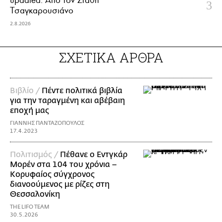
updated. Aπό τον Στάθη
Τσαγκαρουσιάνο
2.8.2026
ΣΧΕΤΙΚΑ ΑΡΘΡΑ
Βιβλίο /
Πέντε πολιτικά βιβλία
για την ταραγμένη και αβέβαιη
εποχή μας
ΓΙΑΝΝΗΣ ΠΑΝΤΑΖΟΠΟΥΛΟΣ
17.4.2023
Πολιτισμός /
Πέθανε ο Εντγκάρ
Μορέν στα 104 του χρόνια –
Κορυφαίος σύγχρονος
διανοούμενος με ρίζες στη
Θεσσαλονίκη
THE LIFO TEAM
30.5.2026