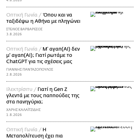
4.8.2026
Οπτική Γωνία /
Όπου και να
ταξιδέψω η Αθήνα με πληγώνει
ΣΤΕΛΙΟΣ ΒΑΡΒΑΡΕΣΟΣ
3.8.2026
Οπτική Γωνία /
Μ’ αγαπ(AI) δεν
μ' αγαπ(ΑΙ); Γιατί ρωτάμε το
ChatGPT για τις σχέσεις μας
ΓΙΑΝΝΗΣ ΠΑΝΤΑΖΟΠΟΥΛΟΣ
2.8.2026
Ιλεκτρίσιτυ /
Γιατί η Gen Z
γλεντά με τους παππούδες της
στα πανηγύρια;
ΧΑΡΗΣ ΚΑΛΑΪΤΖΙΔΗΣ
1.8.2026
Οπτική Γωνία /
Η
Μεταπολίτευση έχει πια