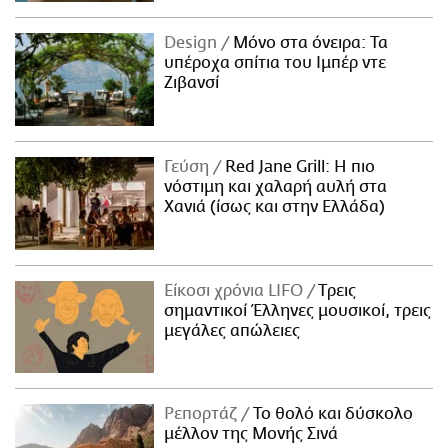
Design
Μόνο στα όνειρα: Τα
υπέροχα σπίτια του Ιμπέρ ντε
Ζιβανσί
Γεύση
Red Jane Grill: Η πιο
νόστιμη και χαλαρή αυλή στα
Χανιά (ίσως και στην Ελλάδα)
Είκοσι χρόνια LIFO
Tρεις
σημαντικοί Έλληνες μουσικοί, τρεις
μεγάλες απώλειες
Ρεπορτάζ
Το θολό και δύσκολο
μέλλον της Μονής Σινά