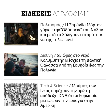
ΔΗΜΟΦΙΛΗ
ΕΙΔΗΣΕΙΣ
Πολιτισμός
Η Σαμάνθα Μόρτον
γύρισε την “Οδύσσεια” του Νόλαν
και μετά το Χόλιγουντ σταμάτησε
να της τηλεφωνεί
Διεθνή
55 ώρες στο νερό:
Κολυμβητής διέσχισε τη Βαλτική
Θάλασσα από τη Σουηδία έως την
Πολωνία
Τech & Science
Μούμιες των
Ίνκας παρέχουν την πρώτη
απόδειξη DNA ότι οι Ευρωπαίοι
μετέφεραν την ευλογιά στην
Αμερική