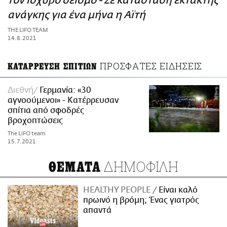
τον ισχυρό σεισμό - Σε κατάσταση έκτακτης
ΑΜΠΑ
ανάγκης για ένα μήνα η Αϊτή
PRINT
THE LIFO TEAM
14.8.2021
ΠΡΟΣΦΑΤΕΣ ΕΙΔΗΣΕΙΣ
ΚΑΤΑΡΡΕΥΣΗ ΣΠΙΤΙΩΝ
Διεθνή
Γερμανία: «30
αγνοούμενοι» - Κατέρρευσαν
σπίτια από σφοδρές
βροχοπτώσεις
The LiFO team
15.7.2021
ΔΗΜΟΦΙΛΗ
ΘΕΜΑΤΑ
HEALTHY PEOPLE
Είναι καλό
πρωινό η βρόμη; Ένας γιατρός
απαντά