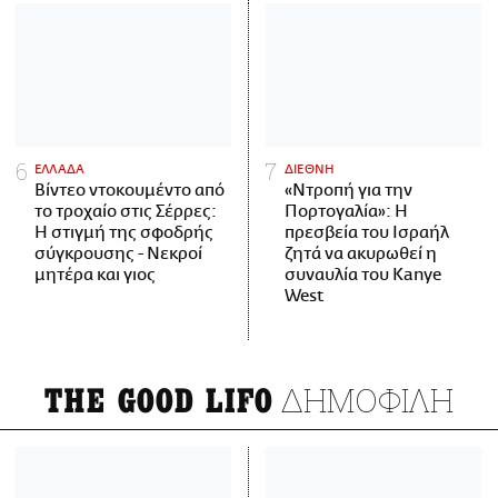
ΕΛΛΑΔΑ
ΔΙΕΘΝΗ
Βίντεο ντοκουμέντο από
«Ντροπή για την
το τροχαίο στις Σέρρες:
Πορτογαλία»: Η
Η στιγμή της σφοδρής
πρεσβεία του Ισραήλ
σύγκρουσης - Νεκροί
ζητά να ακυρωθεί η
μητέρα και γιος
συναυλία του Kanye
West
ΔΗΜΟΦΙΛΗ
THE GOOD LIFO