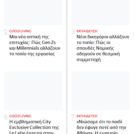
GOOD LIVING
ΕΚΠΑΙΔΕΥΣΗ
Μια νέα οπτική της
Νέοι δικηγόροι αλλάζουν
επιτυχίας: Πώς Gen Zs
το τοπίο: Πώς οι
και Millennials αλλάζουν
σπουδές Νομικής
το τοπίο της εργασίας
οδηγούν σε θεσμική
συμμετοχή
GOOD LIVING
ΕΚΠΑΙΔΕΥΣΗ
Η εμβληματική City
«Νιώσαμε ότι το παιδί
Exclusive Collection της
δεν έφυγε ποτέ από την
Le Labo έρχεται στην
Αθήνα»: Η εμπειρία