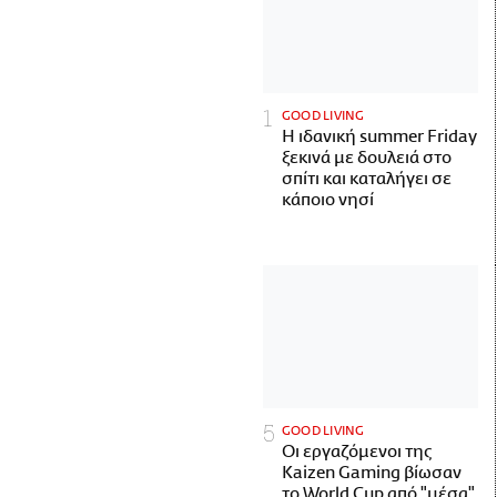
GOOD LIVING
Η ιδανική summer Friday
ξεκινά με δουλειά στο
σπίτι και καταλήγει σε
κάποιο νησί
GOOD LIVING
Οι εργαζόμενοι της
Kaizen Gaming βίωσαν
το World Cup από "μέσα"