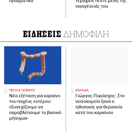
πραγματικά
τεμάχισε πέντε μέλη της
οικογένειάς του
ΔΗΜΟΦΙΛΗ
ΕΙΔΗΣΕΙΣ
ΤECH & SCIENCE
ΕΛΛΑΔΑ
Νέα εξέταση για καρκίνο
Γιώργος Παράσχος: Στο
του παχέος εντέρου:
νοσοκομείο ξανά ο
«Συνεχίζουμε να
ηθοποιός για θεραπεία
παραβλέπουμε το βασικό
κατά του καρκίνου
μήνυμα»