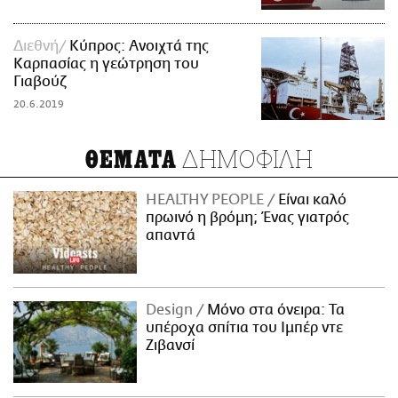
Διεθνή
Κύπρος: Aνοιχτά της
Καρπασίας η γεώτρηση του
Γιαβούζ
20.6.2019
ΔΗΜΟΦΙΛΗ
ΘΕΜΑΤΑ
HEALTHY PEOPLE
Είναι καλό
πρωινό η βρόμη; Ένας γιατρός
απαντά
Design
Μόνο στα όνειρα: Τα
υπέροχα σπίτια του Ιμπέρ ντε
Ζιβανσί