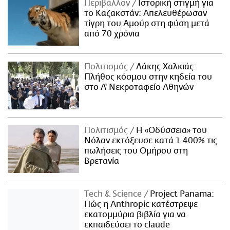
Περιβάλλον
Ιστορική στιγμή για
το Καζακστάν: Απελευθέρωσαν
τίγρη του Αμούρ στη φύση μετά
από 70 χρόνια
Πολιτισμός
Λάκης Χαλκιάς:
Πλήθος κόσμου στην κηδεία του
στο Α' Νεκροταφείο Αθηνών
Πολιτισμός
Η «Οδύσσεια» του
Νόλαν εκτόξευσε κατά 1.400% τις
πωλήσεις του Ομήρου στη
Βρετανία
Τech & Science
Project Panama:
Πώς η Anthropic κατέστρεψε
εκατομμύρια βιβλία για να
εκπαιδεύσει το claude