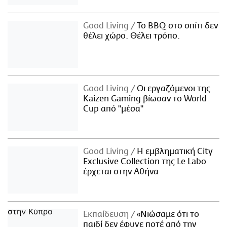
Good Living
Το BBQ στο σπίτι δεν
θέλει χώρο. Θέλει τρόπο.
Good Living
Οι εργαζόμενοι της
Kaizen Gaming βίωσαν το World
Cup από "μέσα"
Good Living
Η εμβληματική City
Exclusive Collection της Le Labo
έρχεται στην Αθήνα
Εκπαίδευση
«Νιώσαμε ότι το
παιδί δεν έφυγε ποτέ από την