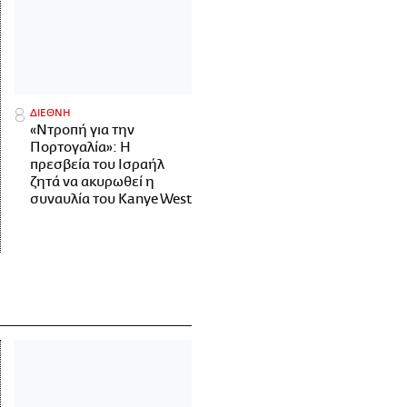
ΔΙΕΘΝΗ
«Ντροπή για την
Πορτογαλία»: Η
πρεσβεία του Ισραήλ
ζητά να ακυρωθεί η
συναυλία του Kanye West