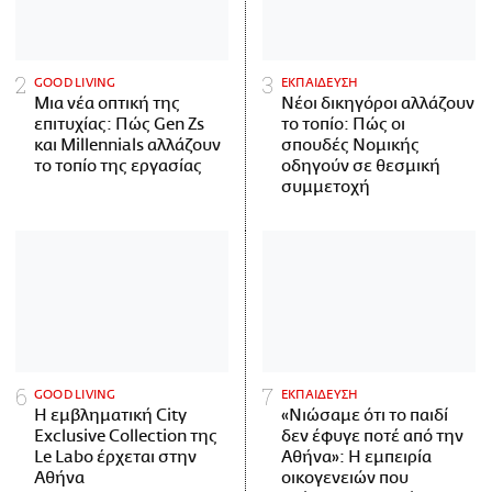
GOOD LIVING
ΕΚΠΑΙΔΕΥΣΗ
Μια νέα οπτική της
Νέοι δικηγόροι αλλάζουν
επιτυχίας: Πώς Gen Zs
το τοπίο: Πώς οι
και Millennials αλλάζουν
σπουδές Νομικής
το τοπίο της εργασίας
οδηγούν σε θεσμική
συμμετοχή
GOOD LIVING
ΕΚΠΑΙΔΕΥΣΗ
Η εμβληματική City
«Νιώσαμε ότι το παιδί
Exclusive Collection της
δεν έφυγε ποτέ από την
Le Labo έρχεται στην
Αθήνα»: Η εμπειρία
Αθήνα
οικογενειών που