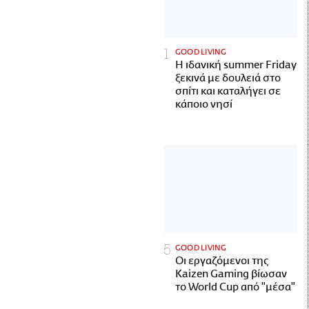
GOOD LIVING
Η ιδανική summer Friday
ξεκινά με δουλειά στο
σπίτι και καταλήγει σε
κάποιο νησί
GOOD LIVING
Οι εργαζόμενοι της
Kaizen Gaming βίωσαν
το World Cup από "μέσα"