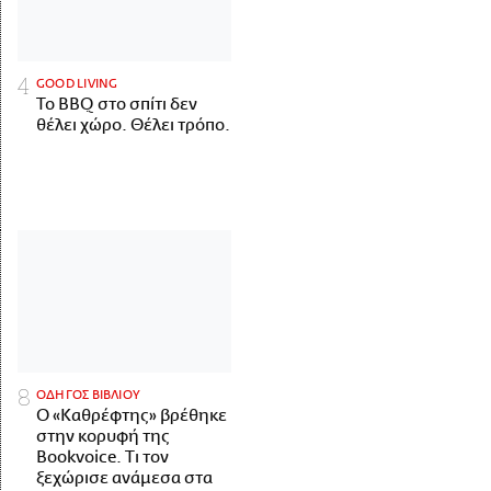
GOOD LIVING
Το BBQ στο σπίτι δεν
θέλει χώρο. Θέλει τρόπο.
ΟΔΗΓΟΣ ΒΙΒΛΙΟΥ
Ο «Καθρέφτης» βρέθηκε
στην κορυφή της
Bookvoice. Τι τον
ξεχώρισε ανάμεσα στα