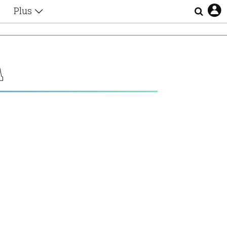
Plus
Θέματα
Συνεντεύξεις
Videos
Λ
τα
Αφιερώματα
Ζώδια
Εξομολογήσεις
Blogs
η
Οι Αθηναίοι
Απώλειες
Lgbtqi+
Επιλογές