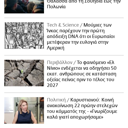
Θάλασσα από τη Σουηδία έως την
Πολωνία
Τech & Science
Μούμιες των
Ίνκας παρέχουν την πρώτη
απόδειξη DNA ότι οι Ευρωπαίοι
μετέφεραν την ευλογιά στην
Αμερική
Περιβάλλον
Το φαινόμενο «Ελ
Νίνιο» ενδέχεται να οδηγήσει 50
εκατ. ανθρώπους σε κατάσταση
οξείας πείνας πριν το τέλος του
2027
Πολιτική
Καρυστιανού: Κοινή
ανακοίνωση 22 πρώην στελεχών
του κόμματός της - «Γνωρίζουμε
καλά γιατί αποχωρήσαμε»