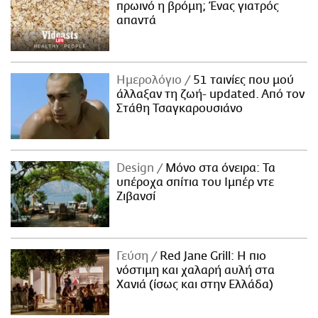
πρωινό η βρόμη; Ένας γιατρός
απαντά
Ημερολόγιο
51 ταινίες που μού
άλλαξαν τη ζωή- updated. Aπό τον
Στάθη Τσαγκαρουσιάνο
Design
Μόνο στα όνειρα: Τα
υπέροχα σπίτια του Ιμπέρ ντε
Ζιβανσί
Γεύση
Red Jane Grill: Η πιο
νόστιμη και χαλαρή αυλή στα
Χανιά (ίσως και στην Ελλάδα)