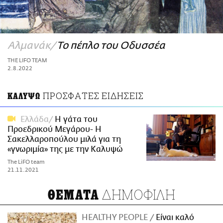
ΑΜΠΑ
PRINT
Αλμανάκ
Το πέπλο του Οδυσσέα
THE LIFO TEAM
2.8.2022
ΠΡΟΣΦΑΤΕΣ ΕΙΔΗΣΕΙΣ
ΚΑΛΥΨΩ
Ελλάδα
Η γάτα του
Προεδρικού Μεγάρου- Η
Σακελλαροπούλου μιλά για τη
«γνωριμία» της με την Καλυψώ
The LiFO team
21.11.2021
ΔΗΜΟΦΙΛΗ
ΘΕΜΑΤΑ
HEALTHY PEOPLE
Είναι καλό