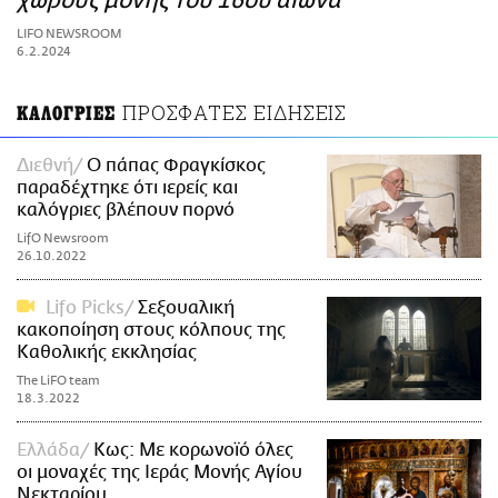
χώρους μονής του 16ου αιώνα
ΑΜΠΑ
LIFO NEWSROOM
PRINT
6.2.2024
ΠΡΟΣΦΑΤΕΣ ΕΙΔΗΣΕΙΣ
ΚΑΛΟΓΡΙΕΣ
Διεθνή
Ο πάπας Φραγκίσκος
παραδέχτηκε ότι ιερείς και
καλόγριες βλέπουν πορνό
LifO Newsroom
26.10.2022
Lifo Picks
Σεξουαλική
κακοποίηση στους κόλπους της
Καθολικής εκκλησίας
The LiFO team
18.3.2022
Ελλάδα
Κως: Με κορωνοϊό όλες
οι μοναχές της Ιεράς Μονής Αγίου
Νεκταρίου