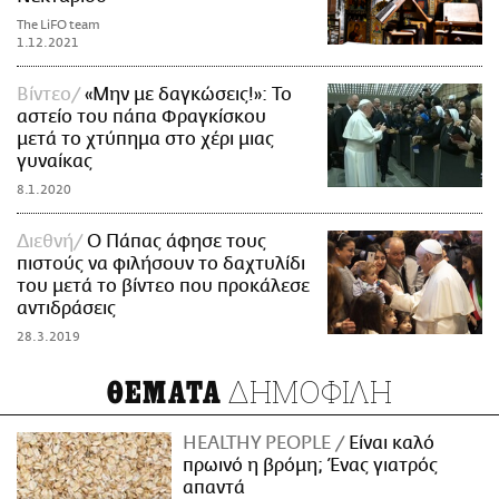
The LiFO team
1.12.2021
Βίντεο
«Μην με δαγκώσεις!»: Το
αστείο του πάπα Φραγκίσκου
μετά το χτύπημα στο χέρι μιας
γυναίκας
8.1.2020
Διεθνή
Ο Πάπας άφησε τους
πιστούς να φιλήσουν το δαχτυλίδι
του μετά το βίντεο που προκάλεσε
αντιδράσεις
28.3.2019
ΔΗΜΟΦΙΛΗ
ΘΕΜΑΤΑ
HEALTHY PEOPLE
Είναι καλό
πρωινό η βρόμη; Ένας γιατρός
απαντά