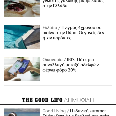
γνωστής γαλλικής μαρμελάδας
στην Ελλάδα
Ελλάδα
Πνιγμός 4χρονου σε
πισίνα στην Πάρο: Οι γονείς δεν
ήταν παρόντες
Οικονομία
IRIS: Πότε μία
συναλλαγή μεταξύ αδελφών
φέρνει φόρο 20%
ΔΗΜΟΦΙΛΗ
THE GOOD LIFO
Good Living
Η ιδανική summer