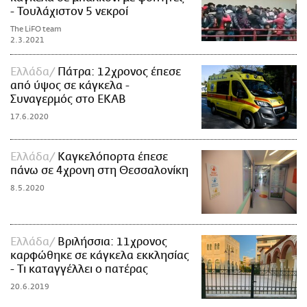
- Τουλάχιστον 5 νεκροί
The LiFO team
2.3.2021
Ελλάδα
Πάτρα: 12χρονος έπεσε
από ύψος σε κάγκελα -
Συναγερμός στο ΕΚΑΒ
17.6.2020
Ελλάδα
Καγκελόπορτα έπεσε
πάνω σε 4χρονη στη Θεσσαλονίκη
8.5.2020
Ελλάδα
Βριλήσσια: 11χρονος
καρφώθηκε σε κάγκελα εκκλησίας
- Τι καταγγέλλει ο πατέρας
20.6.2019