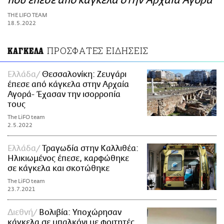
που έπεσε από κάγκελα στην Αρχαία Αγορά
ΑΜΠΑ
THE LIFO TEAM
PRINT
18.5.2022
ΠΡΟΣΦΑΤΕΣ ΕΙΔΗΣΕΙΣ
ΚΑΓΚΕΛΑ
Ελλάδα
Θεσσαλονίκη: Ζευγάρι
έπεσε από κάγκελα στην Αρχαία
Αγορά- Έχασαν την ισορροπία
τους
The LiFO team
2.5.2022
Ελλάδα
Τραγωδία στην Καλλιθέα:
Ηλικιωμένος έπεσε, καρφώθηκε
σε κάγκελα και σκοτώθηκε
The LiFO team
23.7.2021
Διεθνή
Βολιβία: Υποχώρησαν
κάγκελα σε μπαλκόνι με φοιτητές