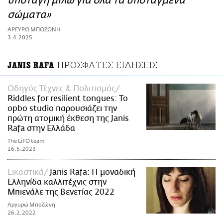
υποταγή μιλώ για όλα τα υποταγμένα
ΑΜΠΑ
σώματα»
PRINT
ΑΡΓΥΡΩ ΜΠΟΖΩΝΗ
3.4.2025
ΠΡΟΣΦΑΤΕΣ ΕΙΔΗΣΕΙΣ
JANIS RAFA
Οδηγός Τέχνες & Πολιτισμός
Riddles for resilient tongues: Το
opbo studio παρουσιάζει την
πρώτη ατομική έκθεση της Janis
Rafa στην Ελλάδα
The LiFO team
16.5.2023
Εικαστικά
Janis Rafa: Η μοναδική
Ελληνίδα καλλιτέχνις στην
Μπιενάλε της Βενετίας 2022
Αργυρώ Μποζώνη
26.2.2022