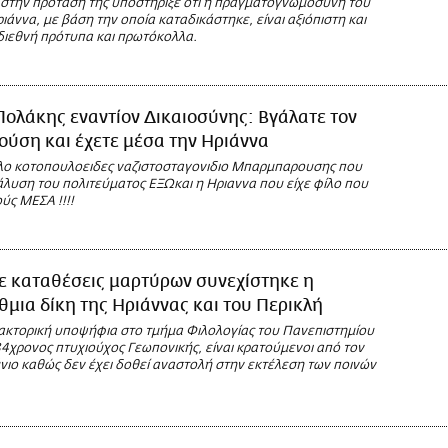
 στην πρότασή της υποστήριξε ότι η πραγματογνωμοσύνη του
ιάννα, με βάση την οποία καταδικάστηκε, είναι αξιόπιστη και
 διεθνή πρότυπα και πρωτόκολλα.
Πολάκης εναντίον Δικαιοσύνης: Βγάλατε τον
ύση και έχετε μέσα την Ηριάννα
ο κοτοπουλοειδες ναζιστοσταγονιδιο Μπαρμπαρουσης που
άλυση του πολιτεύματος ΕΞΩκαι η Ηριαννα που είχε φίλο που
ύς ΜΕΣΑ !!!!
ε καταθέσεις μαρτύρων συνεχίστηκε η
μια δίκη της Ηριάννας και του Περικλή
ακτορική υποψήφια στο τμήμα Φιλολογίας του Πανεπιστημίου
4χρονος πτυχιούχος Γεωπονικής, είναι κρατούμενοι από τον
νιο καθώς δεν έχει δοθεί αναστολή στην εκτέλεση των ποινών