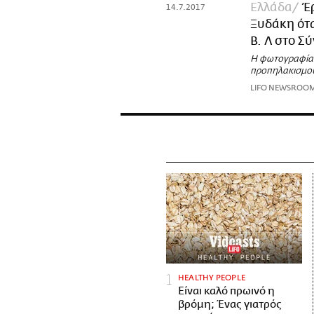
Ελλάδα
Έ
14.7.2017
Ξυδάκη ότα
Β. Λ στο Σ
Η φωτογραφία 
προπηλακισμο
LIFO NEWSROO
HEALTHY PEOPLE
Είναι καλό πρωινό η
βρόμη; Ένας γιατρός