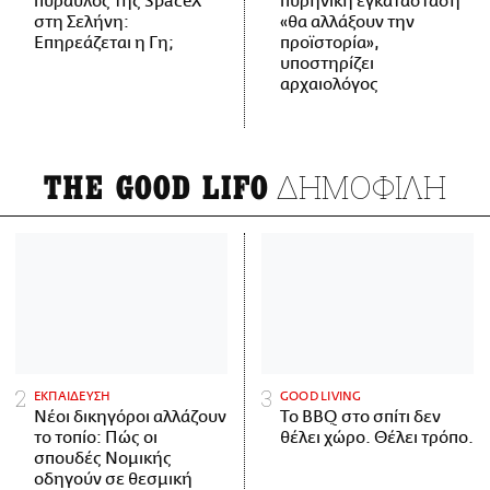
πύραυλος της SpaceX
πυρηνική εγκατάσταση
στη Σελήνη:
«θα αλλάξουν την
Επηρεάζεται η Γη;
προϊστορία»,
υποστηρίζει
αρχαιολόγος
ΔΗΜΟΦΙΛΗ
THE GOOD LIFO
ΕΚΠΑΙΔΕΥΣΗ
GOOD LIVING
Νέοι δικηγόροι αλλάζουν
Το BBQ στο σπίτι δεν
το τοπίο: Πώς οι
θέλει χώρο. Θέλει τρόπο.
σπουδές Νομικής
οδηγούν σε θεσμική