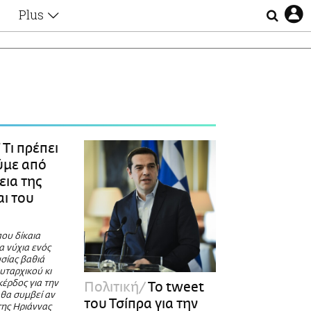
Plus
Θέματα
Συνεντεύξεις
Videos
τα
Αφιερώματα
Ζώδια
Εξομολογήσεις
Blogs
η
Tι πρέπει
Οι Αθηναίοι
ύμε από
Απώλειες
εια της
Lgbtqi+
αι του
Επιλογές
ου δίκαια
α νύχια ενός
σίας βαθιά
υταρχικού κι
κέρδος για την
Πολιτική
Το tweet
 θα συμβεί αν
του Τσίπρα για την
της Ηριάννας