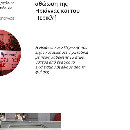
αθώωση της
 βρεθούν
νέοι και
Ηριάννας και του
Περικλή
ΟΠΟΥΛΟΣ
Η Ηριάννα και ο Περικλής που
είχαν καταδικαστεί πρωτόδικα
με ποινή κάθειρξης 13 ετών,
ύστερα από ένα χρόνο
εγκλεισμού βγαίνουν από τη
φυλακή