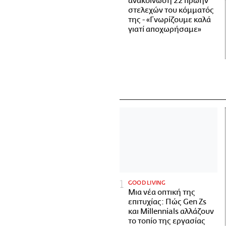
ανακοίνωση 22 πρώην
στελεχών του κόμματός
της - «Γνωρίζουμε καλά
γιατί αποχωρήσαμε»
GOOD LIVING
Μια νέα οπτική της
επιτυχίας: Πώς Gen Zs
και Millennials αλλάζουν
το τοπίο της εργασίας