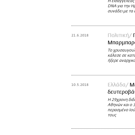
Η εισαγγελέας
DNA για την Ηρ
συνάδει με τα
Πολιτική
21.6.2018
Μπαρμπαρο
Το χρυσαυγουλ
κάλεσε σε κατ
ήξερε αναρχικο
Ελλάδα
Μ
10.5.2018
δευτεροβάθ
Η 29χρονη διδ
Αθηνών και ο 3
περασμένο Ιού
τους