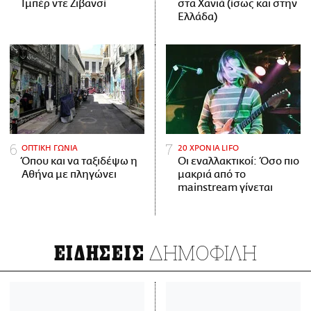
Ιμπέρ ντε Ζιβανσί
στα Χανιά (ίσως και στην
Ελλάδα)
ΟΠΤΙΚΗ ΓΩΝΙΑ
20 ΧΡΟΝΙΑ LIFO
Όπου και να ταξιδέψω η
Οι εναλλακτικοί: Όσο πιο
Αθήνα με πληγώνει
μακριά από το
mainstream γίνεται
ΔΗΜΟΦΙΛΗ
ΕΙΔΗΣΕΙΣ