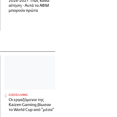
2026-2027: Πώς κάνω
αίτηση - Αυτά τα ΑΦΜ
μπορούν πρώτα
GOOD LIVING
Οι εργαζόμενοι της
Kaizen Gaming βίωσαν
το World Cup από "μέσα"