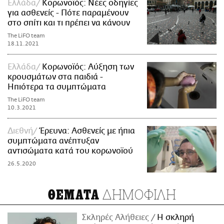
Ελλάδα
Κορωνοϊός: Νέες οδηγίες
για ασθενείς - Πότε παραμένουν
στο σπίτι και τι πρέπει να κάνουν
The LiFO team
18.11.2021
Ελλάδα
Κορωνοϊός: Αύξηση των
κρουσμάτων στα παιδιά -
Ηπιότερα τα συμπτώματα
The LiFO team
10.3.2021
Διεθνή
Έρευνα: Ασθενείς με ήπια
συμπτώματα ανέπτυξαν
αντισώματα κατά του κορωνοϊού
26.5.2020
ΔΗΜΟΦΙΛΗ
ΘΕΜΑΤΑ
Σκληρές Αλήθειες
H σκληρή