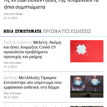
τις virtual συναντήσεις της -Επιμένουν τα
ΑΜΠΑ
ήπια συμπτώματα
PRINT
THE LIFO TEAM
22.2.2022
ΠΡΟΣΦΑΤΕΣ ΕΙΔΗΣΕΙΣ
ΗΠΙΑ ΣΥΜΠΤΩΜΑΤΑ
Τech & Science
Μελέτη: Ακόμη
και ήπιες λοιμώξεις Covid-19
προκαλούν προβλήματα
προσοχής και μνήμης
The LiFO team
19.1.2022
Διεθνή
Μετάλλαξη Όμικρον:
Εντοπίστηκε νέο σύμπτωμα που
εμφάνισαν ασθενείς στο δέρμα
The LiFO team
28.12.2021