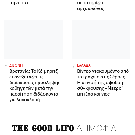
μήνυμα»
υποστηρίζει
αρχαιολόγος
ΔΙΕΘΝΗ
ΕΛΛΑΔΑ
Βρετανία: Το Κέιμπριτζ
Βίντεο ντοκουμέντο από
επανεξετάζει τις
το τροχαίο στις Σέρρες:
διαδικασίες πρόσληψης
Η στιγμή της σφοδρής
καθηγητών μετά την
σύγκρουσης - Νεκροί
παραίτηση διδάσκοντα
μητέρα και γιος
για λογοκλοπή
ΔΗΜΟΦΙΛΗ
THE GOOD LIFO