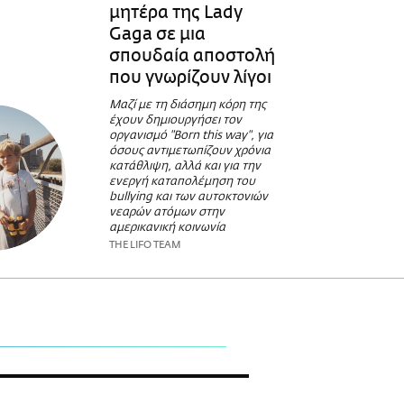
μητέρα της Lady
Gaga σε μια
σπουδαία αποστολή
που γνωρίζουν λίγοι
Μαζί με τη διάσημη κόρη της
έχουν δημιουργήσει τον
οργανισμό "Born this way", για
όσους αντιμετωπίζουν χρόνια
κατάθλιψη, αλλά και για την
ενεργή καταπολέμηση του
bullying και των αυτοκτονιών
νεαρών ατόμων στην
αμερικανική κοινωνία
THE LIFO TEAM