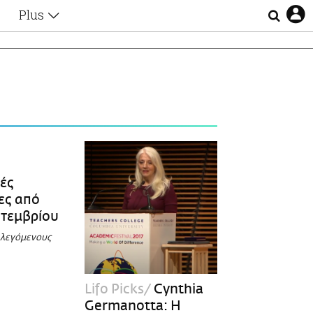
Plus
Θέματα
Συνεντεύξεις
Videos
τα
Αφιερώματα
Ζώδια
Εξομολογήσεις
Blogs
η
Οι Αθηναίοι
Απώλειες
ές
Lgbtqi+
ες από
Επιλογές
πτεμβρίου
φλεγόμενους
Lifo Picks
Cynthia
Germanotta: Η