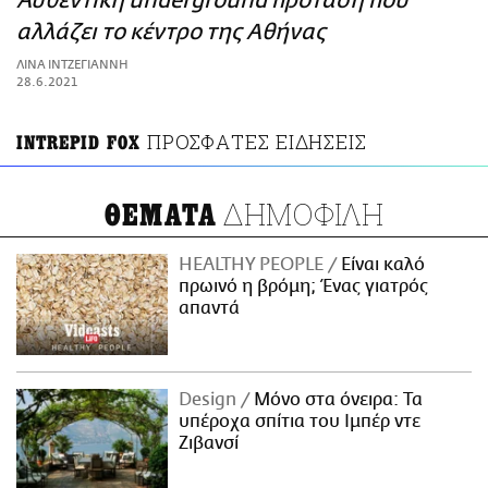
Αυθεντική underground πρόταση που
ΑΜΠΑ
αλλάζει το κέντρο της Αθήνας
PRINT
ΛΙΝΑ ΙΝΤΖΕΓΙΑΝΝΗ
28.6.2021
ΠΡΟΣΦΑΤΕΣ ΕΙΔΗΣΕΙΣ
INTREPID FOX
ΔΗΜΟΦΙΛΗ
ΘΕΜΑΤΑ
HEALTHY PEOPLE
Είναι καλό
πρωινό η βρόμη; Ένας γιατρός
απαντά
Design
Μόνο στα όνειρα: Τα
υπέροχα σπίτια του Ιμπέρ ντε
Ζιβανσί