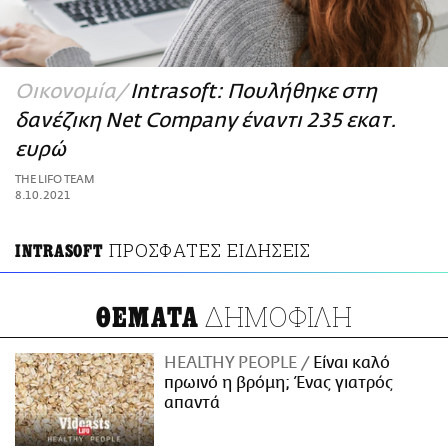
ΑΜΠΑ
PRINT
Οικονομία
Intrasoft: Πουλήθηκε στη
δανέζικη Net Company έναντι 235 εκατ.
ευρώ
THE LIFO TEAM
8.10.2021
ΠΡΟΣΦΑΤΕΣ ΕΙΔΗΣΕΙΣ
INTRASOFT
ΔΗΜΟΦΙΛΗ
ΘΕΜΑΤΑ
HEALTHY PEOPLE
Είναι καλό
πρωινό η βρόμη; Ένας γιατρός
απαντά