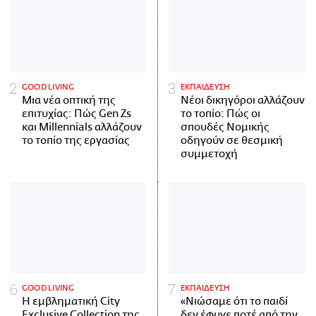
GOOD LIVING
ΕΚΠΑΙΔΕΥΣΗ
Μια νέα οπτική της
Νέοι δικηγόροι αλλάζουν
επιτυχίας: Πώς Gen Zs
το τοπίο: Πώς οι
και Millennials αλλάζουν
σπουδές Νομικής
το τοπίο της εργασίας
οδηγούν σε θεσμική
συμμετοχή
GOOD LIVING
ΕΚΠΑΙΔΕΥΣΗ
Η εμβληματική City
«Νιώσαμε ότι το παιδί
Exclusive Collection της
δεν έφυγε ποτέ από την