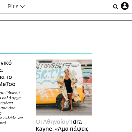
Plus
Θέματα
Συνεντεύξεις
Videos
τα
Αφιερώματα
Ζώδια
Εξομολογήσεις
Blogs
η
νικό
Οι Αθηναίοι
α
Απώλειες
ια το
Lgbtqi+
#MeToo
Επιλογές
ου Εθνικού
α καλή αρχή
δημόσια
 από όσα
ς
ον κλάδο και
Οι Αθηναίοι
Idra
ινό.
Kayne: «Άμα πάψεις
Η