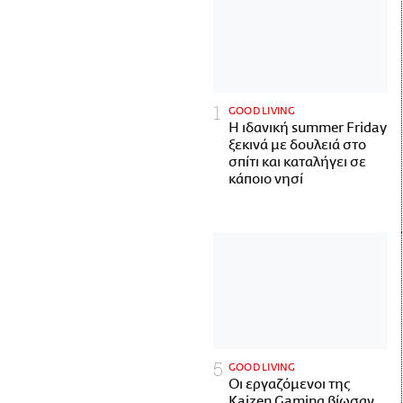
GOOD LIVING
Η ιδανική summer Friday
ξεκινά με δουλειά στο
σπίτι και καταλήγει σε
κάποιο νησί
GOOD LIVING
Οι εργαζόμενοι της
Kaizen Gaming βίωσαν