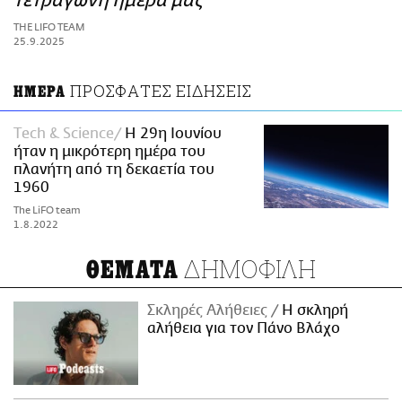
τετράγωνη ημέρα μας
ΑΜΠΑ
THE LIFO TEAM
PRINT
25.9.2025
ΠΡΟΣΦΑΤΕΣ ΕΙΔΗΣΕΙΣ
ΗΜΕΡΑ
Τech & Science
Η 29η Ιουνίου
ήταν η μικρότερη ημέρα του
πλανήτη από τη δεκαετία του
1960
The LiFO team
1.8.2022
ΔΗΜΟΦΙΛΗ
ΘΕΜΑΤΑ
Σκληρές Αλήθειες
H σκληρή
αλήθεια για τον Πάνο Βλάχο