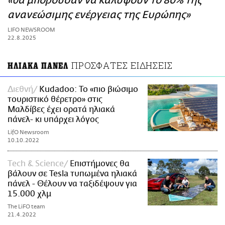
«θα μπορούσαν να καλύψουν το 80% της
ΑΜΠΑ
ανανεώσιμης ενέργειας της Ευρώπης»
PRINT
LIFO NEWSROOM
22.8.2025
ΠΡΟΣΦΑΤΕΣ ΕΙΔΗΣΕΙΣ
ΗΛΙΑΚΑ ΠΑΝΕΛ
Διεθνή
Kudadoo: Το «πιο βιώσιμο
τουριστικό θέρετρο» στις
Μαλδίβες έχει ορατά ηλιακά
πάνελ- κι υπάρχει λόγος
LifO Newsroom
10.10.2022
Τech & Science
Επιστήμονες θα
βάλουν σε Tesla τυπωμένα ηλιακά
πάνελ - Θέλουν να ταξιδέψουν για
15.000 χλμ
The LiFO team
21.4.2022