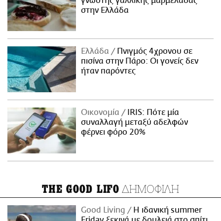
γνωστής γαλλικής μαρμελάδας
στην Ελλάδα
Ελλάδα
Πνιγμός 4χρονου σε
πισίνα στην Πάρο: Οι γονείς δεν
ήταν παρόντες
Οικονομία
IRIS: Πότε μία
συναλλαγή μεταξύ αδελφών
φέρνει φόρο 20%
ΔΗΜΟΦΙΛΗ
THE GOOD LIFO
Good Living
Η ιδανική summer
Friday ξεκινά με δουλειά στο σπίτι