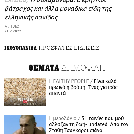
Ελλάδα
Η σαλαμάνδρα, ο κρητικός
ΑΜΠΑ
βάτραχος και άλλα μοναδικά είδη της
PRINT
ελληνικής πανίδας
M. HULOT
21.7.2022
ΠΡΟΣΦΑΤΕΣ ΕΙΔΗΣΕΙΣ
ΙΧΘΥΟΠΑΝΙΔΑ
ΔΗΜΟΦΙΛΗ
ΘΕΜΑΤΑ
HEALTHY PEOPLE
Είναι καλό
πρωινό η βρόμη; Ένας γιατρός
απαντά
Ημερολόγιο
51 ταινίες που μού
άλλαξαν τη ζωή- updated. Aπό τον
Στάθη Τσαγκαρουσιάνο