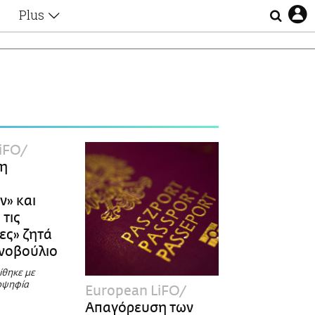
Plus
Θέματα
Συνεντεύξεις
Videos
τα
Αφιερώματα
Ζώδια
Εξομολογήσεις
Blogs
η
iFO
Οι Αθηναίοι
η
Απώλειες
Lgbtqi+
ν» και
Επιλογές
 τις
ες» ζητά
νοβούλιο
ίθηκε με
ιοψηφία
European LiFO
Απαγόρευση των