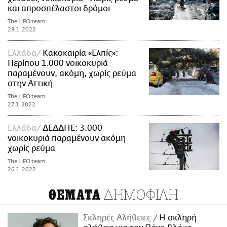
και απροσπέλαστοι δρόμοι
The LiFO team
28.1.2022
Ελλάδα
Κακοκαιρία «Ελπίς»:
Περίπου 1.000 νοικοκυριά
παραμένουν, ακόμη, χωρίς ρεύμα
στην Αττική
The LiFO team
27.1.2022
Ελλάδα
ΔΕΔΔΗΕ: 3.000
νοικοκυριά παραμένουν ακόμη
χωρίς ρεύμα
The LiFO team
26.1.2022
ΔΗΜΟΦΙΛΗ
ΘΕΜΑΤΑ
Σκληρές Αλήθειες
H σκληρή