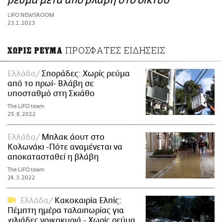
ρεύμα μετά από βλάβη στο δίκτυο
ΑΜΠΑ
LIFO NEWSROOM
PRINT
23.1.2023
ΠΡΟΣΦΑΤΕΣ ΕΙΔΗΣΕΙΣ
ΧΩΡΙΣ ΡΕΥΜΑ
Ελλάδα
Σποράδες: Χωρίς ρεύμα
από το πρωί- Βλάβη σε
υποσταθμό στη Σκιάθο
The LiFO team
25.8.2022
Ελλάδα
Μπλακ άουτ στο
Κολωνάκι -Πότε αναμένεται να
αποκατασταθεί η βλάβη
The LiFO team
24.3.2022
Ελλάδα
Κακοκαιρία Ελπίς:
Πέμπτη ημέρα ταλαιπωρίας για
χιλιάδες νοικοκυριά - Χωρίς ρεύμα