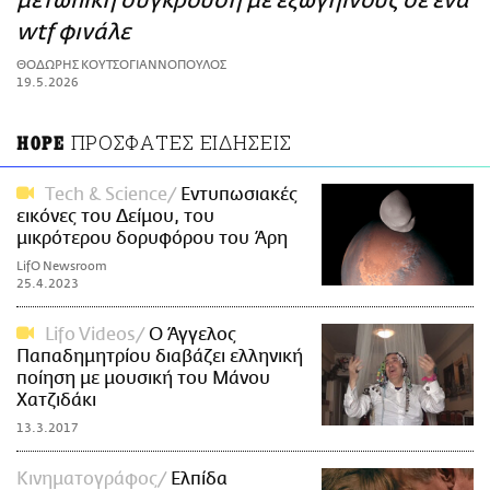
μετωπική σύγκρουση με εξωγήινους σε ένα
ΑΜΠΑ
wtf φινάλε
PRINT
ΘΟΔΩΡΗΣ ΚΟΥΤΣΟΓΙΑΝΝΟΠΟΥΛΟΣ
19.5.2026
ΠΡΟΣΦΑΤΕΣ ΕΙΔΗΣΕΙΣ
HOPE
Τech & Science
Εντυπωσιακές
εικόνες του Δείμου, του
μικρότερου δορυφόρου του Άρη
LifO Newsroom
25.4.2023
Lifo Videos
O Άγγελος
Παπαδημητρίου διαβάζει ελληνική
ποίηση με μουσική του Μάνου
Χατζιδάκι
13.3.2017
Κινηματογράφος
Ελπίδα