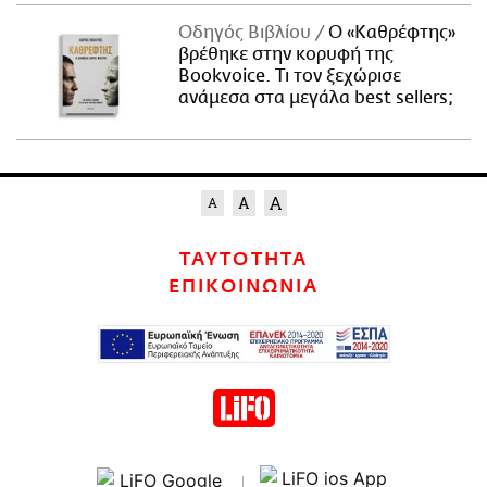
Οδηγός Βιβλίου
Ο «Καθρέφτης»
βρέθηκε στην κορυφή της
Bookvoice. Τι τον ξεχώρισε
ανάμεσα στα μεγάλα best sellers;
ΤΑΥΤΟΤΗΤΑ
ΕΠΙΚΟΙΝΩΝΙΑ