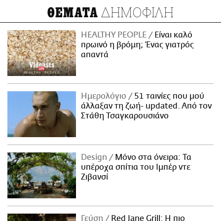
ΔΗΜΟΦΙΛΗ
ΘΕΜΑΤΑ
HEALTHY PEOPLE
Είναι καλό
πρωινό η βρόμη; Ένας γιατρός
απαντά
Ημερολόγιο
51 ταινίες που μού
άλλαξαν τη ζωή- updated. Aπό τον
Στάθη Τσαγκαρουσιάνο
Design
Μόνο στα όνειρα: Τα
υπέροχα σπίτια του Ιμπέρ ντε
Ζιβανσί
Γεύση
Red Jane Grill: Η πιο