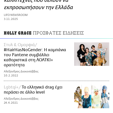
καλλιτέχνες που θέλουν να
ΑΜΠΑ
εκπροσωπήσουν την Ελλάδα
PRINT
LIFO NEWSROOM
3.11.2025
ΠΡΟΣΦΑΤΕΣ ΕΙΔΗΣΕΙΣ
HOLLY GRACE
Στυλ & Ομορφιά
#HairHasNoGender: Η καμπάνια
του Pantene συμβάλλει
καθοριστικά στη ΛΟΑΤΚΙ+
ορατότητα
Αλέξανδρος Διακοσάββας
10.2.2022
Lgbtqi+
Το ελληνικό drag έχει
περάσει σε άλλο level
Αλέξανδρος Διακοσάββας
24.4.2021