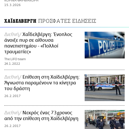
ΚΟΡΙΝΑ ΦΑΡΜΑΚΟΡΗ
ΑΜΠΑ
15.3.2026
PRINT
ΠΡΟΣΦΑΤΕΣ ΕΙΔΗΣΕΙΣ
ΧΑΪΔΕΛΒΕΡΓΗ
Διεθνή
ΧαΪδελβέργη: Ένοπλος
άνοιξε πυρ σε αίθουσα
πανεπιστημίου - «Πολλοί
τραυματίες»
The LiFO team
24.1.2022
Διεθνή
Επίθεση στη Χαϊδελβέργη:
Άγνωστα παραμένουν τα κίνητρα
του δράστη
26.2.2017
Διεθνή
Νεκρός ένας 73χρονος
από την επίθεση στη Χαϊδελβέργη
26.2.2017