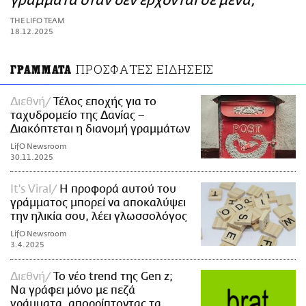
γράμματα όταν δεν έρχονται σε μένα;
ΑΜΠΑ
THE LIFO TEAM
PRINT
18.12.2025
ΠΡΟΣΦΑΤΕΣ ΕΙΔΗΣΕΙΣ
ΓΡΑΜΜΑΤΑ
Διεθνή
Τέλος εποχής για το
ταχυδρομείο της Δανίας –
Διακόπτεται η διανομή γραμμάτων
LifO Newsroom
30.11.2025
It's Viral
Η προφορά αυτού του
γράμματος μπορεί να αποκαλύψει
την ηλικία σου, λέει γλωσσολόγος
LifO Newsroom
3.4.2025
Διεθνή
Το νέο trend της Gen z;
Να γράφει μόνο με πεζά
γράμματα, απορρίπτοντας τα