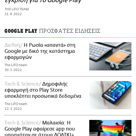
έγκριση για το Google Play
ΑΜΠΑ
THE LIFO TEAM
PRINT
31.8.2022
ΠΡΟΣΦΑΤΕΣ ΕΙΔΗΣΕΙΣ
GOOGLE PLAY
Διεθνή
Η Ρωσία «απαντά» στη
Google με δικό της κατάστημα
εφαρμογών
The LiFO team
30.3.2022
Τech & Science
Δημοφιλής
εφαρμογή στο Play Store
υποκλέπτει προσωπικά δεδομένα
The LiFO team
22.3.2022
Τech & Science
Μαλαισία: Η
Google Play αφαίρεσε app που
υποσχόταν σε άτομα ΛΟΑΤΚΙ+