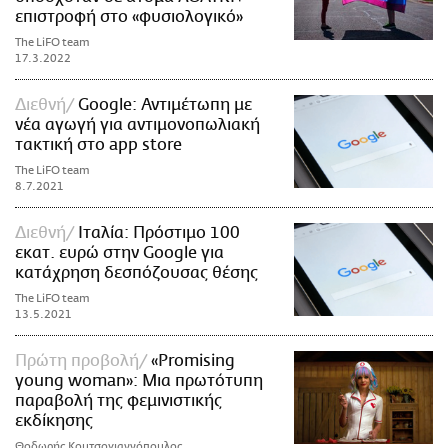
επιστροφή στο «φυσιολογικό»
The LiFO team
17.3.2022
Διεθνή
Google: Αντιμέτωπη με
νέα αγωγή για αντιμονοπωλιακή
τακτική στο app store
The LiFO team
8.7.2021
Διεθνή
Ιταλία: Πρόστιμο 100
εκατ. ευρώ στην Google για
κατάχρηση δεσπόζουσας θέσης
The LiFO team
13.5.2021
Πρώτη προβολή
«Promising
young woman»: Μια πρωτότυπη
παραβολή της φεμινιστικής
εκδίκησης
Θοδωρής Κουτσογιαννόπουλος