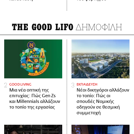
ΔΗΜΟΦΙΛΗ
THE GOOD LIFO
GOOD LIVING
ΕΚΠΑΙΔΕΥΣΗ
Μια νέα οπτική της
Νέοι δικηγόροι αλλάζουν
επιτυχίας: Πώς Gen Zs
το τοπίο: Πώς οι
και Millennials αλλάζουν
σπουδές Νομικής
το τοπίο της εργασίας
οδηγούν σε θεσμική
συμμετοχή