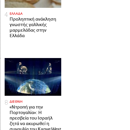
ΕΛΛΑΔΑ
Προληπτική ανάκληση
γνωστής γαλλικής
μαρμελάδας στην
Ελλάδα
ΔΙΕΘΝΗ
«Ντροπή για την
Πορτογαλία»: Η
πρεσβεία του Ισραήλ
ζητά να ακυρωθεί η
συναυλία του Kanye West