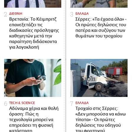
ΔΙΕΘΝΗ
ΕΛΛΑΔΑ
Βρετανία: Το Κέιμπριτζ
Σέρρες: «Τα έχασα όλα» -
επανεξετάζει τις
Οι πρώτες δηλώσεις του
διαδικασίες πρόσληψης
πατέρα και συζύγου των
καθηγητών μετά την
θυμάτων του τροχαίου
παραίτηση διδάσκοντα
για λογοκλοπή
ΤECH & SCIENCE
ΕΛΛΑΔΑ
Αδύναμα χέρια και θολή
Τροχαίο στις Σέρρες:
όραση: Πώς η
«Δεν μπορούσα να κάνω
τεχνολογία μπορεί να
τίποτα» - Οι πρώτες
επηρεάσει τη φυσική
δηλώσεις του οδηγού
κατάσταση
του φορτηγού