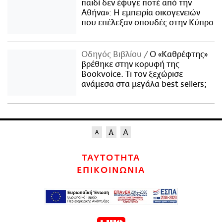
παιδί δεν έφυγε ποτέ από την
Αθήνα»: Η εμπειρία οικογενειών
που επέλεξαν σπουδές στην Κύπρο
Οδηγός Βιβλίου
Ο «Καθρέφτης»
βρέθηκε στην κορυφή της
Bookvoice. Τι τον ξεχώρισε
ανάμεσα στα μεγάλα best sellers;
ΤΑΥΤΟΤΗΤΑ
ΕΠΙΚΟΙΝΩΝΙΑ