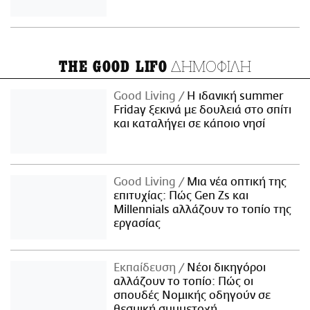
ΔΗΜΟΦΙΛΗ
THE GOOD LIFO
Good Living
Η ιδανική summer
Friday ξεκινά με δουλειά στο σπίτι
και καταλήγει σε κάποιο νησί
Good Living
Μια νέα οπτική της
επιτυχίας: Πώς Gen Zs και
Millennials αλλάζουν το τοπίο της
εργασίας
Εκπαίδευση
Νέοι δικηγόροι
αλλάζουν το τοπίο: Πώς οι
σπουδές Νομικής οδηγούν σε
θεσμική συμμετοχή