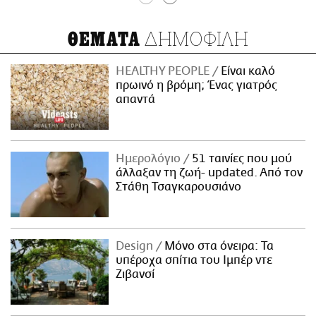
ΔΗΜΟΦΙΛΗ
ΘΕΜΑΤΑ
HEALTHY PEOPLE
Είναι καλό
πρωινό η βρόμη; Ένας γιατρός
απαντά
Ημερολόγιο
51 ταινίες που μού
άλλαξαν τη ζωή- updated. Aπό τον
Στάθη Τσαγκαρουσιάνο
Design
Μόνο στα όνειρα: Τα
υπέροχα σπίτια του Ιμπέρ ντε
Ζιβανσί