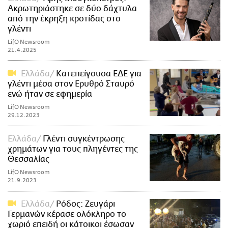
Ακρωτηριάστηκε σε δύο δάχτυλα
από την έκρηξη κροτίδας στο
γλέντι
LifO Newsroom
21.4.2025
Ελλάδα
Κατεπείγουσα ΕΔΕ για
γλέντι μέσα στον Ερυθρό Σταυρό
ενώ ήταν σε εφημερία
LifO Newsroom
29.12.2023
Ελλάδα
Γλέντι συγκέντρωσης
χρημάτων για τους πληγέντες της
Θεσσαλίας
LifO Newsroom
21.9.2023
Ελλάδα
Ρόδος: Ζευγάρι
Γερμανών κέρασε ολόκληρο το
χωριό επειδή οι κάτοικοι έσωσαν