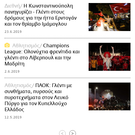
Διεθνή
H Κωνσταντινούπολη
πανηγυρίζει - Γλέντι στους
δρόμους για την ήττα Ερντογάν
και τον θρίαμβο Ιμάμογλου
23.6.2019
Αθλητισμός
Champions
League: Ολονύχτια φρενίτιδα και
γλέντι στο Λίβερπουλ και την
Μαδρίτη
2.6.2019
Αθλητισμός
ΠΑΟΚ: Γλέντι με
συνθήματα, πυρσούς και
πυροτεχνήματα στον Λευκό
Πύργο για τον Κυπελλούχο
Ελλάδος
12.5.2019
<
>