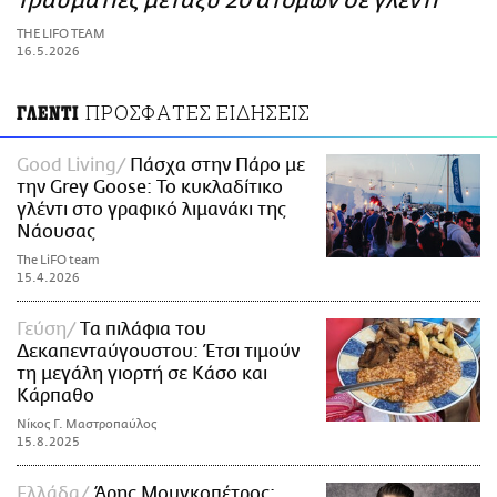
τραυματίες μεταξύ 20 ατόμων σε γλέντι
ΑΜΠΑ
THE LIFO TEAM
PRINT
16.5.2026
ΠΡΟΣΦΑΤΕΣ ΕΙΔΗΣΕΙΣ
ΓΛΕΝΤΙ
Good Living
Πάσχα στην Πάρο με
την Grey Goose: Το κυκλαδίτικο
γλέντι στο γραφικό λιμανάκι της
Νάουσας
The LiFO team
15.4.2026
Γεύση
Tα πιλάφια του
Δεκαπενταύγουστου: Έτσι τιμούν
τη μεγάλη γιορτή σε Κάσο και
Κάρπαθο
Νίκος Γ. Μαστροπαύλος
15.8.2025
Ελλάδα
Άρης Μουγκοπέτρος: