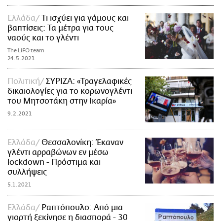
Ελλάδα
Τι ισχύει για γάμους και
βαπτίσεις: Τα μέτρα για τους
ναούς και το γλέντι
The LiFO team
24.5.2021
Πολιτική
ΣΥΡΙΖΑ: «Τραγελαφικές
δικαιολογίες για το κορωνογλέντι
του Μητσοτάκη στην Ικαρία»
9.2.2021
Ελλάδα
Θεσσαλονίκη: Έκαναν
γλέντι αρραβώνων εν μέσω
lockdown - Πρόστιμα και
συλλήψεις
5.1.2021
Ελλάδα
Ραπτόπουλο: Από μια
γιορτή ξεκίνησε η διασπορά - 30