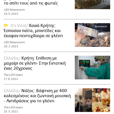
το σπίτι τους από τις φωτιές
LifO Newsroom
18.9.2023
It's Viral
Χανιά Κρήτης:
Έσπασαν πιάτα, μπιντέδες και
έκαψαν πεντοχίλιαρα σε γλέντι
LifO Newsroom
20.3.2023
Ελλάδα
Κρήτη: Επίθεση με
μαχαίρι σε γλέντι- Στην Εντατική
ένας 20χρονος
The LiFO team
17.8.2022
Ελλάδα
Νάξος: Βάφτιση με 400
καλεσμένους και ζωντανή μουσική
- Αντιδράσεις για το γλέντι
The LiFO team
25.5.2021