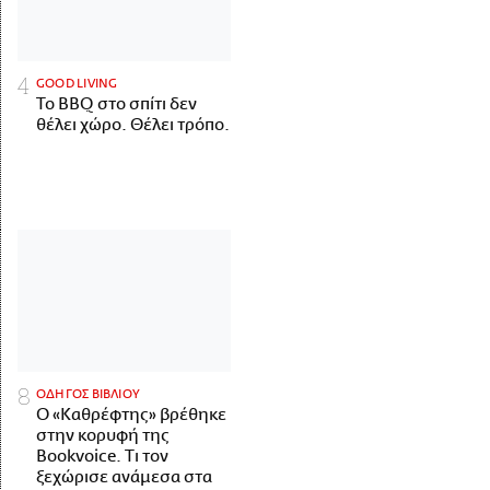
GOOD LIVING
Το BBQ στο σπίτι δεν
θέλει χώρο. Θέλει τρόπο.
ΟΔΗΓΟΣ ΒΙΒΛΙΟΥ
Ο «Καθρέφτης» βρέθηκε
στην κορυφή της
Bookvoice. Τι τον
ξεχώρισε ανάμεσα στα