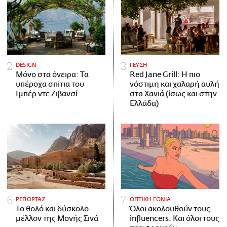
DESIGN
ΓΕΥΣΗ
Μόνο στα όνειρα: Τα
Red Jane Grill: Η πιο
υπέροχα σπίτια του
νόστιμη και χαλαρή αυλή
Ιμπέρ ντε Ζιβανσί
στα Χανιά (ίσως και στην
Ελλάδα)
ΡΕΠΟΡΤΑΖ
ΟΠΤΙΚΗ ΓΩΝΙΑ
Το θολό και δύσκολο
Όλοι ακολουθούν τους
μέλλον της Μονής Σινά
influencers. Και όλοι τους