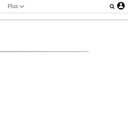
Plus
Θέματα
Συνεντεύξεις
Videos
τα
Αφιερώματα
Ζώδια
Εξομολογήσεις
Blogs
η
Οι Αθηναίοι
Απώλειες
Lgbtqi+
Επιλογές