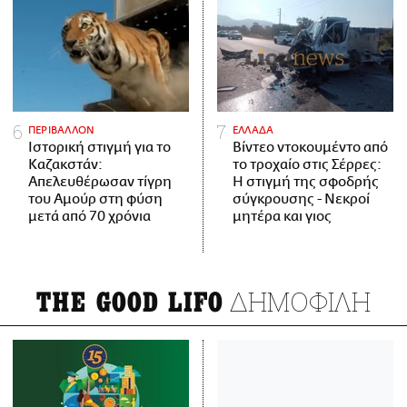
ΠΕΡΙΒΑΛΛΟΝ
ΕΛΛΑΔΑ
Ιστορική στιγμή για το
Βίντεο ντοκουμέντο από
Καζακστάν:
το τροχαίο στις Σέρρες:
Απελευθέρωσαν τίγρη
Η στιγμή της σφοδρής
του Αμούρ στη φύση
σύγκρουσης - Νεκροί
μετά από 70 χρόνια
μητέρα και γιος
ΔΗΜΟΦΙΛΗ
THE GOOD LIFO