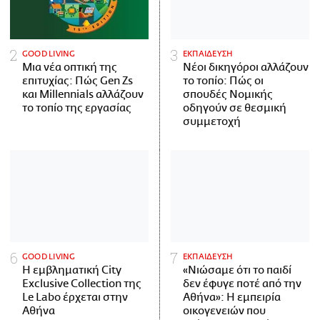
GOOD LIVING
ΕΚΠΑΙΔΕΥΣΗ
Μια νέα οπτική της
Νέοι δικηγόροι αλλάζουν
επιτυχίας: Πώς Gen Zs
το τοπίο: Πώς οι
και Millennials αλλάζουν
σπουδές Νομικής
το τοπίο της εργασίας
οδηγούν σε θεσμική
συμμετοχή
GOOD LIVING
ΕΚΠΑΙΔΕΥΣΗ
Η εμβληματική City
«Νιώσαμε ότι το παιδί
Exclusive Collection της
δεν έφυγε ποτέ από την
Le Labo έρχεται στην
Αθήνα»: Η εμπειρία
Αθήνα
οικογενειών που