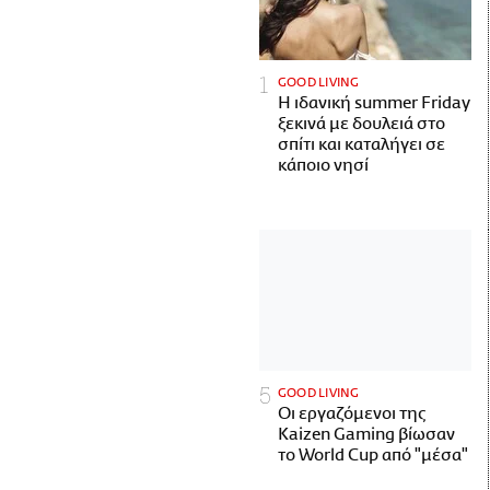
GOOD LIVING
Η ιδανική summer Friday
ξεκινά με δουλειά στο
σπίτι και καταλήγει σε
κάποιο νησί
GOOD LIVING
Οι εργαζόμενοι της
Kaizen Gaming βίωσαν
το World Cup από "μέσα"