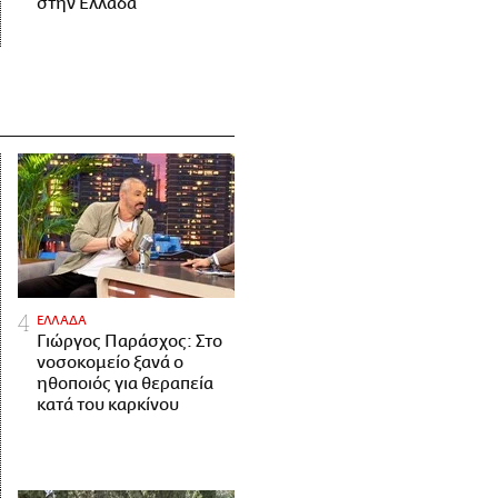
στην Ελλάδα
ΕΛΛΑΔΑ
Γιώργος Παράσχος: Στο
νοσοκομείο ξανά ο
ηθοποιός για θεραπεία
κατά του καρκίνου