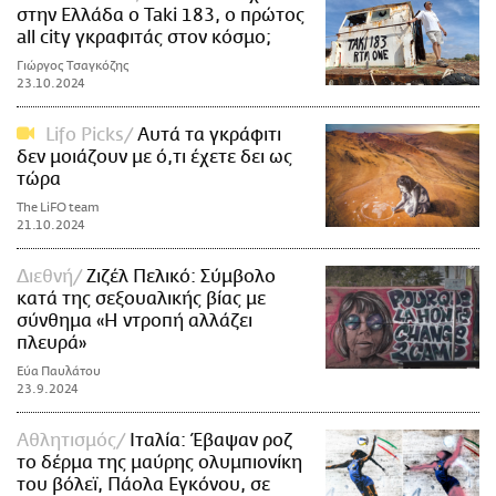
στην Ελλάδα ο Taki 183, ο πρώτος
all city γκραφιτάς στον κόσμο;
Γιώργος Τσαγκόζης
23.10.2024
Lifo Picks
Αυτά τα γκράφιτι
δεν μοιάζουν με ό,τι έχετε δει ως
τώρα
The LiFO team
21.10.2024
Διεθνή
Ζιζέλ Πελικό: Σύμβολο
κατά της σεξουαλικής βίας με
σύνθημα «Η ντροπή αλλάζει
πλευρά»
Εύα Παυλάτου
23.9.2024
Αθλητισμός
Ιταλία: Έβαψαν ροζ
το δέρμα της μαύρης ολυμπιονίκη
του βόλεϊ, Πάολα Εγκόνου, σε