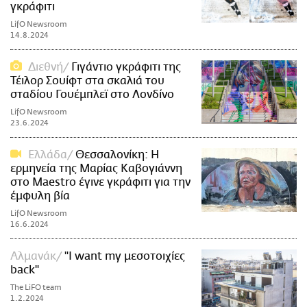
γκράφιτι
LifO Newsroom
14.8.2024
Διεθνή
Γιγάντιο γκράφιτι της
Τέιλορ Σουίφτ στα σκαλιά του
σταδίου Γουέμπλεϊ στο Λονδίνο
LifO Newsroom
23.6.2024
Ελλάδα
Θεσσαλονίκη: Η
ερμηνεία της Μαρίας Καβογιάννη
στο Maestro έγινε γκράφιτι για την
έμφυλη βία
LifO Newsroom
16.6.2024
Αλμανάκ
"I want my μεσοτοιχίες
back"
The LiFO team
1.2.2024