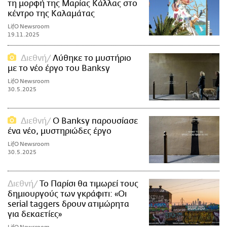
τη μορφή της Μαρίας Κάλλας στο
κέντρο της Καλαμάτας
LifO Newsroom
19.11.2025
Διεθνή
Λύθηκε το μυστήριο
με το νέο έργο του Banksy
LifO Newsroom
30.5.2025
Διεθνή
Ο Banksy παρουσίασε
ένα νέο, μυστηριώδες έργο
LifO Newsroom
30.5.2025
Διεθνή
Το Παρίσι θα τιμωρεί τους
δημιουργούς των γκράφιτι: «Οι
serial taggers δρουν ατιμώρητα
για δεκαετίες»