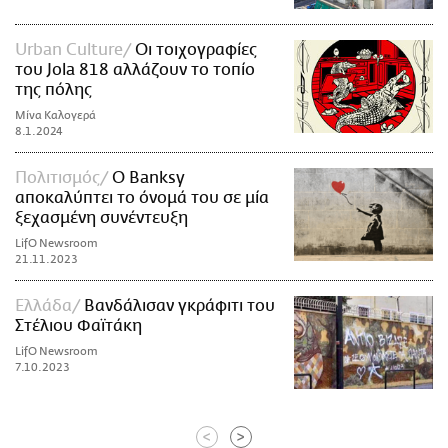
Urban Culture
Οι τοιχογραφίες
του Jola 818 αλλάζουν το τοπίο
της πόλης
Μίνα Καλογερά
8.1.2024
Πολιτισμός
Ο Banksy
αποκαλύπτει το όνομά του σε μία
ξεχασμένη συνέντευξη
LifO Newsroom
21.11.2023
Ελλάδα
Βανδάλισαν γκράφιτι του
Στέλιου Φαϊτάκη
LifO Newsroom
7.10.2023
<
>