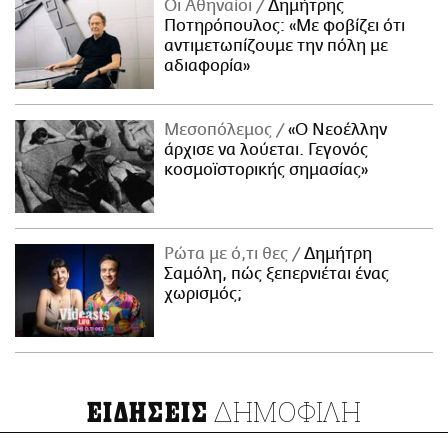
Οι Αθηναίοι
Δημήτρης
Ποτηρόπουλος: «Με φοβίζει ότι
αντιμετωπίζουμε την πόλη με
αδιαφορία»
Μεσοπόλεμος
«Ο Νεοέλλην
άρχισε να λούεται. Γεγονός
κοσμοϊστορικής σημασίας»
Ρώτα με ό,τι θες
Δημήτρη
Σαμόλη, πώς ξεπερνιέται ένας
χωρισμός;
ΔΗΜΟΦΙΛΗ
ΕΙΔΗΣΕΙΣ