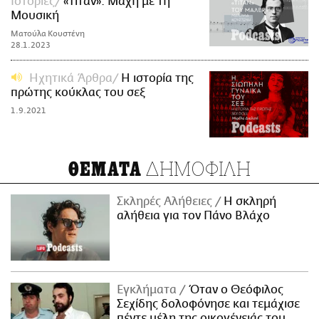
Ιστορίες
«Τιτάν»: Μάχη με τη
Μουσική
Ματούλα Κουστένη
28.1.2023
Ηχητικά Άρθρα
Η ιστορία της
πρώτης κούκλας του σεξ
1.9.2021
ΔΗΜΟΦΙΛΗ
ΘΕΜΑΤΑ
Σκληρές Αλήθειες
H σκληρή
αλήθεια για τον Πάνο Βλάχο
Εγκλήματα
Όταν ο Θεόφιλος
Σεχίδης δολοφόνησε και τεμάχισε
πέντε μέλη της οικογένειάς του