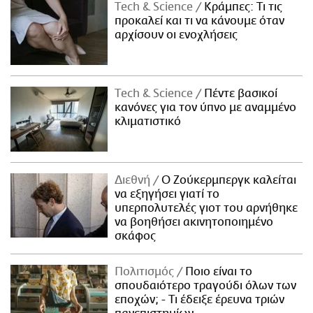
Τech & Science
Κράμπες: Τι τις
προκαλεί και τι να κάνουμε όταν
αρχίσουν οι ενοχλήσεις
Τech & Science
Πέντε βασικοί
κανόνες για τον ύπνο με αναμμένο
κλιματιστικό
Διεθνή
Ο Ζούκερμπεργκ καλείται
να εξηγήσει γιατί το
υπερπολυτελές γιοτ του αρνήθηκε
να βοηθήσει ακινητοποιημένο
σκάφος
Πολιτισμός
Ποιο είναι το
σπουδαιότερο τραγούδι όλων των
εποχών; - Τι έδειξε έρευνα τριών