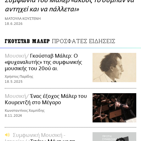
Συμφωνία του Μάλερ «ακούς το σύμπαν να
ΑΜΠΑ
αντηχεί και να πάλλεται»
PRINT
ΜΑΤΟΥΛΑ ΚΟΥΣΤΕΝΗ
18.6.2026
ΠΡΟΣΦΑΤΕΣ ΕΙΔΗΣΕΙΣ
ΓΚΟΥΣΤΑΒ ΜΑΛΕΡ
Μουσική
Γκούσταβ Μάλερ: Ο
«ψυχαναλυτής» της συμφωνικής
μουσικής του 20ού αι.
Χρήστος Παρίδης
18.5.2025
Μουσική
Ένας έξοχος Μάλερ του
Κουρεντζή στο Μέγαρο
Κωνσταντίνος Χαμπίδης
8.11.2024
Συμφωνική Μουσική -