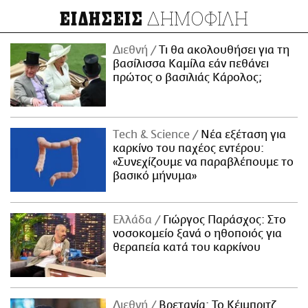
ΔΗΜΟΦΙΛΗ
ΕΙΔΗΣΕΙΣ
Διεθνή
Τι θα ακολουθήσει για τη
βασίλισσα Καμίλα εάν πεθάνει
πρώτος ο βασιλιάς Κάρολος;
Τech & Science
Νέα εξέταση για
καρκίνο του παχέος εντέρου:
«Συνεχίζουμε να παραβλέπουμε το
βασικό μήνυμα»
Ελλάδα
Γιώργος Παράσχος: Στο
νοσοκομείο ξανά ο ηθοποιός για
θεραπεία κατά του καρκίνου
Διεθνή
Βρετανία: Το Κέιμπριτζ