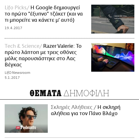
Lifo Picks
Η Google δημιουργεί
το πρώτο "έξυπνο" τζάκετ (και να
τι μπορείτε να κάνετε μ' αυτό)
19.4.2017
Τech & Science
Razer Valerie: Το
πρώτο λάπτοπ με τρεις οθόνες
μόλις παρουσιάστηκε στο Λας
Βέγκας
LifO Newsroom
5.1.2017
ΔΗΜΟΦΙΛΗ
ΘΕΜΑΤΑ
Σκληρές Αλήθειες
H σκληρή
αλήθεια για τον Πάνο Βλάχο