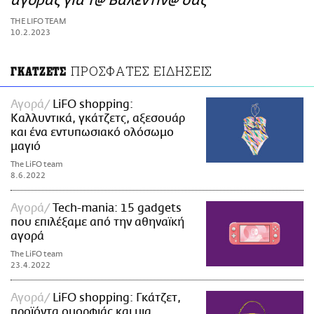
αγοράς για τ@ Βαλεντίν@ σας
ΑΜΠΑ
THE LIFO TEAM
PRINT
10.2.2023
ΠΡΟΣΦΑΤΕΣ ΕΙΔΗΣΕΙΣ
ΓΚΑΤΖΕΤΣ
Αγορά
LiFO shopping:
Καλλυντικά, γκάτζετς, αξεσουάρ
και ένα εντυπωσιακό ολόσωμο
μαγιό
The LiFO team
8.6.2022
Αγορά
Tech-mania: 15 gadgets
που επιλέξαμε από την αθηναϊκή
αγορά
The LiFO team
23.4.2022
Αγορά
LiFO shopping: Γκάτζετ,
προϊόντα ομορφιάς και μια