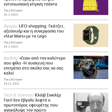
εντυπωσιακή κίτρινη τσάντα
The LiFO team
26.2.2022
Αγορά
LiFO shopping: Γκάτζετ,
αξεσουάρ και η συνεργασία του
«Star Wars» με τα Lego
The LiFO team
19.2.2022
Διεθνή
«Γεια» από τον καλύτερο
σου φίλο -Η συσκευή που
επιτρέπει στο σκύλο σας να σας
καλεί
The LiFO team
18.11.2021
Τech & Science
Κλάιβ Σινκλέρ:
Γιατί δεν έβγαλε λεφτά ο
πρωτοπόρος εφευρέτης που
ανακάλυψε τον πρώτο