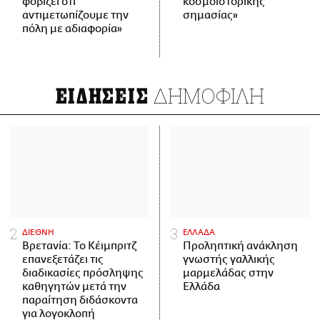
φοβίζει ότι
κοσμοϊστορικής
αντιμετωπίζουμε την
σημασίας»
πόλη με αδιαφορία»
ΔΗΜΟΦΙΛΗ
ΕΙΔΗΣΕΙΣ
ΔΙΕΘΝΗ
ΕΛΛΑΔΑ
Βρετανία: Το Κέιμπριτζ
Προληπτική ανάκληση
επανεξετάζει τις
γνωστής γαλλικής
διαδικασίες πρόσληψης
μαρμελάδας στην
καθηγητών μετά την
Ελλάδα
παραίτηση διδάσκοντα
για λογοκλοπή