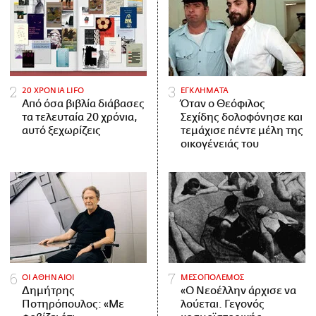
20 ΧΡΟΝΙΑ LIFO
ΕΓΚΛΗΜΑΤΑ
Από όσα βιβλία διάβασες
Όταν ο Θεόφιλος
τα τελευταία 20 χρόνια,
Σεχίδης δολοφόνησε και
αυτό ξεχωρίζεις
τεμάχισε πέντε μέλη της
οικογένειάς του
ΟΙ ΑΘΗΝΑΙΟΙ
ΜΕΣΟΠΟΛΕΜΟΣ
Δημήτρης
«Ο Νεοέλλην άρχισε να
Ποτηρόπουλος: «Με
λούεται. Γεγονός