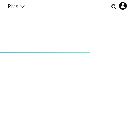
Plus
Θέματα
Συνεντεύξεις
Videos
τα
Αφιερώματα
Ζώδια
Εξομολογήσεις
Blogs
η
Οι Αθηναίοι
Απώλειες
Lgbtqi+
Επιλογές