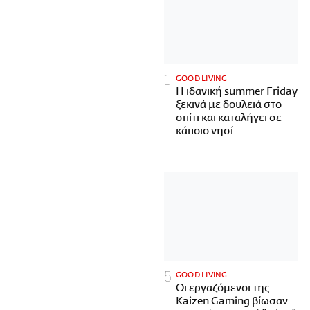
GOOD LIVING
Η ιδανική summer Friday
ξεκινά με δουλειά στο
σπίτι και καταλήγει σε
κάποιο νησί
GOOD LIVING
Οι εργαζόμενοι της
Kaizen Gaming βίωσαν