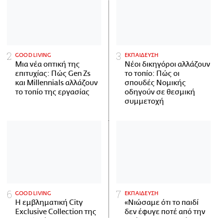
GOOD LIVING
ΕΚΠΑΙΔΕΥΣΗ
Μια νέα οπτική της
Νέοι δικηγόροι αλλάζουν
επιτυχίας: Πώς Gen Zs
το τοπίο: Πώς οι
και Millennials αλλάζουν
σπουδές Νομικής
το τοπίο της εργασίας
οδηγούν σε θεσμική
συμμετοχή
GOOD LIVING
ΕΚΠΑΙΔΕΥΣΗ
Η εμβληματική City
«Νιώσαμε ότι το παιδί
Exclusive Collection της
δεν έφυγε ποτέ από την