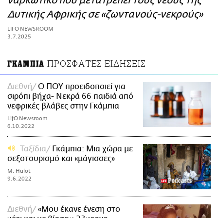
ναρκωτικό που μετατρέπει τους νέους της
ΑΜΠΑ
Δυτικής Αφρικής σε «ζωντανούς-νεκρούς»
PRINT
LIFO NEWSROOM
3.7.2025
ΠΡΟΣΦΑΤΕΣ ΕΙΔΗΣΕΙΣ
ΓΚΑΜΠΙΑ
Διεθνή
Ο ΠΟΥ προειδοποιεί για
σιρόπι βήχα- Νεκρά 66 παιδιά από
νεφρικές βλάβες στην Γκάμπια
LifO Newsroom
6.10.2022
Ταξίδια
Γκάμπια: Μια χώρα με
σεξοτουρισμό και «μάγισσες»
M. Hulot
9.6.2022
Διεθνή
«Μου έκανε ένεση στο