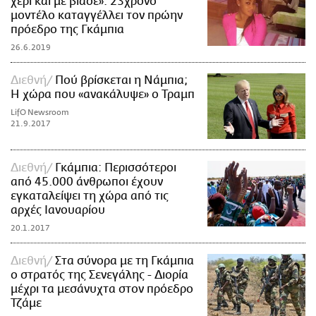
χέρι και με βίασε»: 23χρονο
μοντέλο καταγγέλλει τον πρώην
πρόεδρο της Γκάμπια
26.6.2019
Διεθνή
Πού βρίσκεται η Νάμπια;
Η χώρα που «ανακάλυψε» ο Τραμπ
LifO Newsroom
21.9.2017
Διεθνή
Γκάμπια: Περισσότεροι
από 45.000 άνθρωποι έχουν
εγκαταλείψει τη χώρα από τις
αρχές Ιανουαρίου
20.1.2017
Διεθνή
Στα σύνορα με τη Γκάμπια
ο στρατός της Σενεγάλης - Διορία
μέχρι τα μεσάνυχτα στον πρόεδρο
Τζάμε