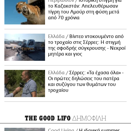
Περιβάλλον
Ιστορική στιγμή για
το Καζακστάν: Απελευθέρωσαν
τίγρη του Αμούρ στη φύση μετά
από 70 χρόνια
Ελλάδα
Βίντεο ντοκουμέντο από
το τροχαίο στις Σέρρες: Η στιγμή
της σφοδρής σύγκρουσης - Νεκροί
μητέρα και γιος
Ελλάδα
Σέρρες: «Τα έχασα όλα» -
Οι πρώτες δηλώσεις του πατέρα
και συζύγου των θυμάτων του
τροχαίου
ΔΗΜΟΦΙΛΗ
THE GOOD LIFO
Good Living
Η ιδανική summer