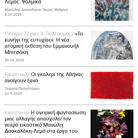
Λεμός: Ψαλμικά
Μανώλης Δασκαλάκης Λεμός: Ψαλμικά
8.10.2024
Οδηγός Τέχνες & Πολιτισμός
«Το
κυνήγι της ευτυχίας»: Η νέα
ατομική έκθεση του Εμμανουήλ
Μπιτσάκη
20.10.2020
Εικαστικά
Οι γκαλερί της Αθήνας
ανοίγουν ξανά
Γεωργία Παπαστάμου
22.5.2020
Εικαστικά
Η ονειρική φαντασίωση
μιας αλλαγής απασχολεί τον
νεαρό εικαστικό Μανώλη
Δασκαλάκη-Λεμό στα έργα του