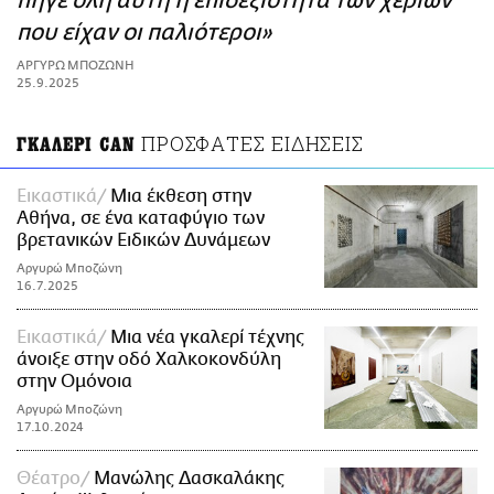
πήγε όλη αυτή η επιδεξιότητα των χεριών
ΑΜΠΑ
που είχαν οι παλιότεροι»
PRINT
ΑΡΓΥΡΩ ΜΠΟΖΩΝΗ
25.9.2025
ΠΡΟΣΦΑΤΕΣ ΕΙΔΗΣΕΙΣ
ΓΚΑΛΕΡΙ CAN
Εικαστικά
Μια έκθεση στην
Αθήνα, σε ένα καταφύγιο των
βρετανικών Ειδικών Δυνάμεων
Αργυρώ Μποζώνη
16.7.2025
Εικαστικά
Μια νέα γκαλερί τέχνης
άνοιξε στην οδό Χαλκοκονδύλη
στην Ομόνοια
Αργυρώ Μποζώνη
17.10.2024
Θέατρο
Μανώλης Δασκαλάκης