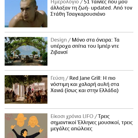
Ημερολόγιο
51 ταινίες που μού
άλλαξαν τη ζωή- updated. Aπό τον
Στάθη Τσαγκαρουσιάνο
Design
Μόνο στα όνειρα: Τα
υπέροχα σπίτια του Ιμπέρ ντε
Ζιβανσί
Γεύση
Red Jane Grill: Η πιο
νόστιμη και χαλαρή αυλή στα
Χανιά (ίσως και στην Ελλάδα)
Είκοσι χρόνια LIFO
Tρεις
σημαντικοί Έλληνες μουσικοί, τρεις
μεγάλες απώλειες