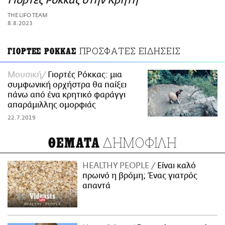
Γιορτές Ρόκκας στην Κρήτη
ΑΜΠΑ
THE LIFO TEAM
PRINT
8.8.2023
ΠΡΟΣΦΑΤΕΣ ΕΙΔΗΣΕΙΣ
ΓΙΟΡΤΕΣ ΡΟΚΚΑΣ
Μουσική
Γιορτές Ρόκκας: μια
συμφωνική ορχήστρα θα παίξει
πάνω από ένα κρητικό φαράγγι
απαράμιλλης ομορφιάς
22.7.2019
ΔΗΜΟΦΙΛΗ
ΘΕΜΑΤΑ
HEALTHY PEOPLE
Είναι καλό
πρωινό η βρόμη; Ένας γιατρός
απαντά