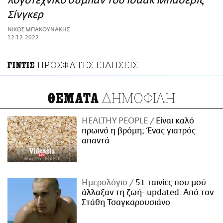
λογοτεχνικό σύμπαν του Ισαάκ Μπασέβις
ΑΜΠΑ
Σίνγκερ
PRINT
ΝΙΚΟΣ ΜΠΑΚΟΥΝΑΚΗΣ
12.12.2022
ΠΡΟΣΦΑΤΕΣ ΕΙΔΗΣΕΙΣ
ΓΙΝΤΙΣ
ΔΗΜΟΦΙΛΗ
ΘΕΜΑΤΑ
HEALTHY PEOPLE
Είναι καλό
πρωινό η βρόμη; Ένας γιατρός
απαντά
Ημερολόγιο
51 ταινίες που μού
άλλαξαν τη ζωή- updated. Aπό τον
Στάθη Τσαγκαρουσιάνο