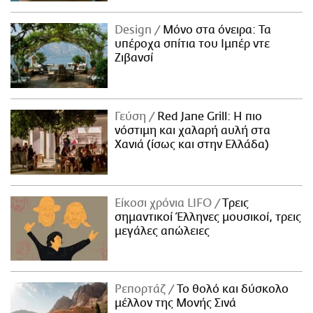
Design
Μόνο στα όνειρα: Τα
υπέροχα σπίτια του Ιμπέρ ντε
Ζιβανσί
Γεύση
Red Jane Grill: Η πιο
νόστιμη και χαλαρή αυλή στα
Χανιά (ίσως και στην Ελλάδα)
Είκοσι χρόνια LIFO
Tρεις
σημαντικοί Έλληνες μουσικοί, τρεις
μεγάλες απώλειες
Ρεπορτάζ
Το θολό και δύσκολο
μέλλον της Μονής Σινά