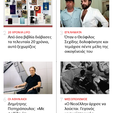
20 ΧΡΟΝΙΑ LIFO
ΕΓΚΛΗΜΑΤΑ
Από όσα βιβλία διάβασες
Όταν ο Θεόφιλος
τα τελευταία 20 χρόνια,
Σεχίδης δολοφόνησε και
αυτό ξεχωρίζεις
τεμάχισε πέντε μέλη της
οικογένειάς του
ΟΙ ΑΘΗΝΑΙΟΙ
ΜΕΣΟΠΟΛΕΜΟΣ
Δημήτρης
«Ο Νεοέλλην άρχισε να
Ποτηρόπουλος: «Με
λούεται. Γεγονός