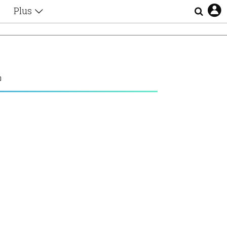
Plus
Θέματα
Συνεντεύξεις
Videos
Λ
τα
Αφιερώματα
Ζώδια
Εξομολογήσεις
Blogs
η
Οι Αθηναίοι
Απώλειες
Lgbtqi+
Επιλογές