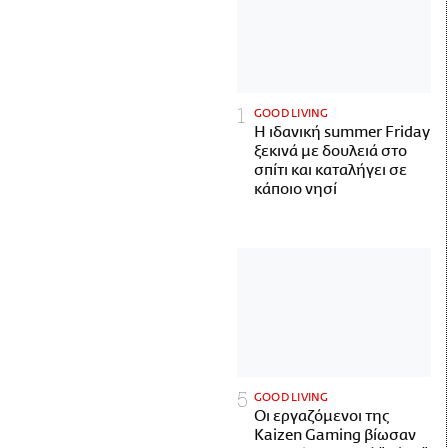
GOOD LIVING
Η ιδανική summer Friday
ξεκινά με δουλειά στο
σπίτι και καταλήγει σε
κάποιο νησί
GOOD LIVING
Οι εργαζόμενοι της
Kaizen Gaming βίωσαν