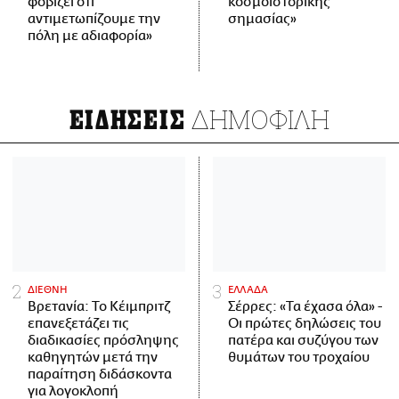
φοβίζει ότι
κοσμοϊστορικής
αντιμετωπίζουμε την
σημασίας»
πόλη με αδιαφορία»
ΔΗΜΟΦΙΛΗ
ΕΙΔΗΣΕΙΣ
ΔΙΕΘΝΗ
ΕΛΛΑΔΑ
Βρετανία: Το Κέιμπριτζ
Σέρρες: «Τα έχασα όλα» -
επανεξετάζει τις
Οι πρώτες δηλώσεις του
διαδικασίες πρόσληψης
πατέρα και συζύγου των
καθηγητών μετά την
θυμάτων του τροχαίου
παραίτηση διδάσκοντα
για λογοκλοπή