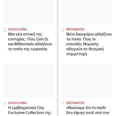
GOOD LIVING
ΕΚΠΑΙΔΕΥΣΗ
Μια νέα οπτική της
Νέοι δικηγόροι αλλάζουν
επιτυχίας: Πώς Gen Zs
το τοπίο: Πώς οι
και Millennials αλλάζουν
σπουδές Νομικής
το τοπίο της εργασίας
οδηγούν σε θεσμική
συμμετοχή
GOOD LIVING
ΕΚΠΑΙΔΕΥΣΗ
Η εμβληματική City
«Νιώσαμε ότι το παιδί
Exclusive Collection της
δεν έφυγε ποτέ από την