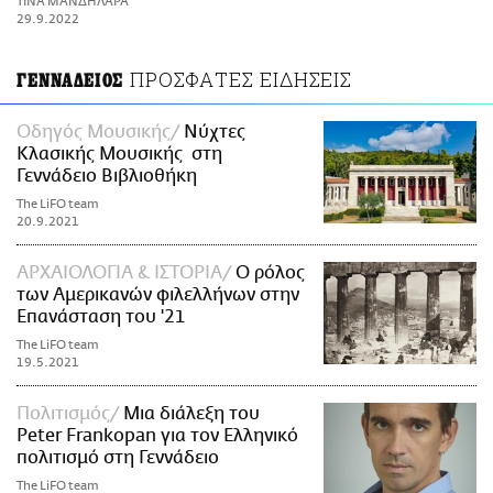
ΤΙΝΑ ΜΑΝΔΗΛΑΡΑ
ΑΜΠΑ
29.9.2022
PRINT
ΠΡΟΣΦΑΤΕΣ ΕΙΔΗΣΕΙΣ
ΓΕΝΝΑΔΕΙΟΣ
Οδηγός Μουσικής
Νύχτες
Κλασικής Μουσικής στη
Γεννάδειο Βιβλιοθήκη
The LiFO team
20.9.2021
ΑΡΧΑΙΟΛΟΓΙΑ & ΙΣΤΟΡΙΑ
Ο ρόλος
των Αμερικανών φιλελλήνων στην
Επανάσταση του '21
The LiFO team
19.5.2021
Πολιτισμός
Μια διάλεξη του
Peter Frankopan για τον Ελληνικό
πολιτισμό στη Γεννάδειο
The LiFO team