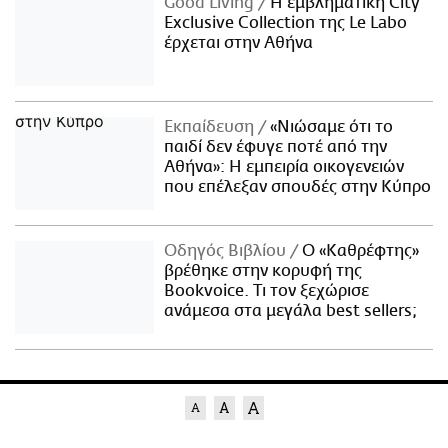
Good Living
Η εμβληματική City
Exclusive Collection της Le Labo
έρχεται στην Αθήνα
Εκπαίδευση
«Νιώσαμε ότι το
παιδί δεν έφυγε ποτέ από την
Αθήνα»: Η εμπειρία οικογενειών
που επέλεξαν σπουδές στην Κύπρο
Οδηγός Βιβλίου
Ο «Καθρέφτης»
βρέθηκε στην κορυφή της
Bookvoice. Τι τον ξεχώρισε
ανάμεσα στα μεγάλα best sellers;