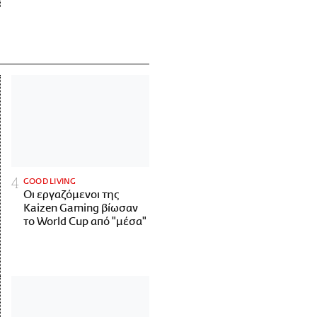
GOOD LIVING
Οι εργαζόμενοι της
Kaizen Gaming βίωσαν
το World Cup από "μέσα"