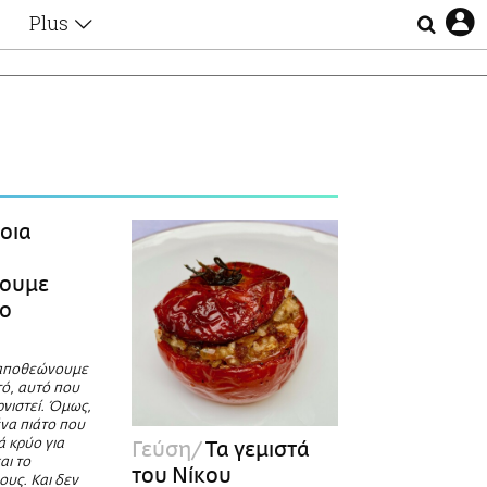
Plus
Θέματα
Συνεντεύξεις
Videos
τα
Αφιερώματα
Ζώδια
Εξομολογήσεις
Blogs
η
οια
Οι Αθηναίοι
Απώλειες
ουμε
Lgbtqi+
ρο
Επιλογές
 αποθεώνουμε
ό, αυτό που
ρνιστεί. Όμως,
ένα πιάτο που
ά κρύο για
Γεύση
Τα γεμιστά
αι το
του Νίκου
ους. Και δεν