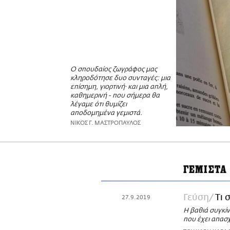
Ο σπουδαίος ζωγράφος μας
κληροδότησε δυο συνταγές: μια
επίσημη, γιορτινή· και μια απλή,
καθημερινή - που σήμερα θα
λέγαμε ότι θυμίζει
αποδομημένα γεμιστά.
ΝΙΚΟΣ Γ. ΜΑΣΤΡΟΠΑΥΛΟΣ
ΓΕΜΙΣΤΑ
Γεύση
Τι 
27.9.2019
Η βαθιά συγκίν
που έχει απασχ