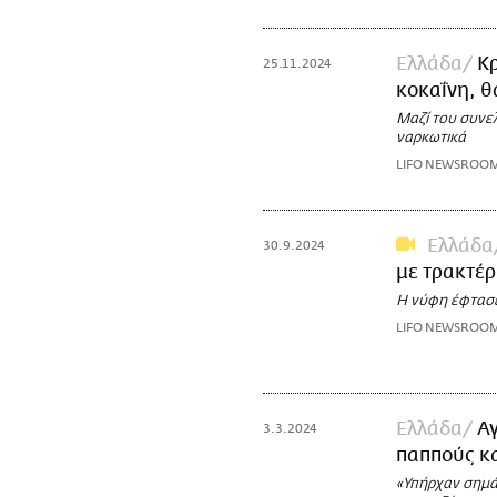
Ελλάδα
Κρ
25.11.2024
κοκαΐνη, θα
Μαζί του συνελ
ναρκωτικά
LIFO NEWSROO
Ελλάδα
30.9.2024
με τρακτέρ
Η νύφη έφτασε
LIFO NEWSROO
Ελλάδα
Α
3.3.2024
παππούς κα
«Υπήρχαν σημάδ