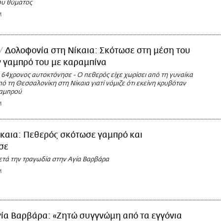
ου θύματος
M
Δολοφονία στη Νίκαια: Σκότωσε στη μέση του
 γαμπρό του με καραμπίνα
 64χρονος αυτοκτόνησε - Ο πεθερός είχε χωρίσει από τη γυναίκα
πό τη Θεσσαλονίκη στη Νίκαια γιατί νόμιζε ότι εκείνη κρυβόταν
γαμπρού
M
ίκαια: Πεθερός σκότωσε γαμπρό και
σε
ετά την τραγωδία στην Αγία Βαρβάρα
M
ία Βαρβάρα: «Ζητώ συγγνώμη από τα εγγόνια