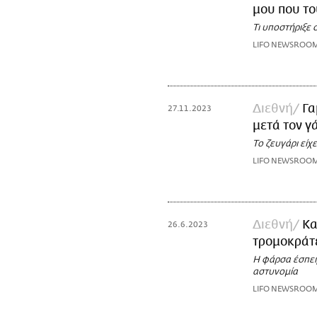
μου που το
Τι υποστήριξε
LIFO NEWSROO
Διεθνή
Γα
27.11.2023
μετά τον γ
Το ζευγάρι είχε
LIFO NEWSROO
Διεθνή
Κα
26.6.2023
τρομοκράτε
Η φάρσα έσπειρ
αστυνομία
LIFO NEWSROO