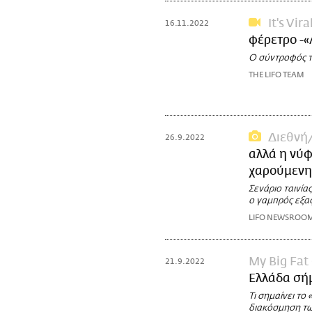
It's Vira
16.11.2022
φέρετρο -«
Ο σύντροφός τ
THE LIFO TEAM
Διεθνή
26.9.2022
αλλά η νύφ
χαρούμενη
Σενάριο ταινία
ο γαμπρός εξαφ
LIFO NEWSROO
My Big Fat
21.9.2022
Ελλάδα σή
Τι σημαίνει το 
διακόσμηση των