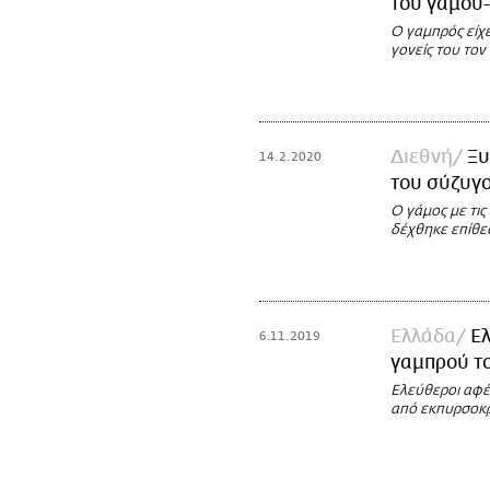
του γάμου-
Ο γαμπρός είχε
γονείς του το
Διεθνή
Ξυ
14.2.2020
του σύζυγο
Ο γάμος με τι
δέχθηκε επίθε
Ελλάδα
Ελ
6.11.2019
γαμπρού τ
Ελεύθεροι αφέ
από εκπυρσοκ