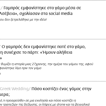
l
Γαμπρός εμφανίστηκε στο γάμο μέσα σε
Ασέβεια», σχολίασαν στα social media
ου δεν ξετρελάθηκε με την ιδέα!
Ο γαμπρός δεν εμφανίστηκε ποτέ στο γάμο,
η συνέχισε το πάρτι: «Ήμουν αλήθεια
»
ς θυμίζει η ιστορία μιας 27χρονης, την ημέρα του γάμου της, αφού
ανίστηκε λίγο πριν τον γάμο
M
 Greek Wedding
Πόσο κοστίζει ένας γάμος στην
μερα;
«ό,τι προαιρείσθε» σε μια εκκλησία και πόσο κοστίζει η
 τραπεζιών της δεξίωσης, οι λήψεις με drone και τα βεγγαλικά