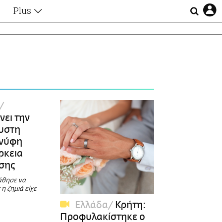
Plus
Θέματα
Συνεντεύξεις
Videos
τα
Αφιερώματα
Ζώδια
Εξομολογήσεις
Blogs
η
Οι Αθηναίοι
νει την
Απώλειες
υστη
Lgbtqi+
 νύφη
Επιλογές
ρκεια
σης
άθησε να
 η ζημιά είχε
Ελλάδα
Κρήτη:
Προφυλακίστηκε ο