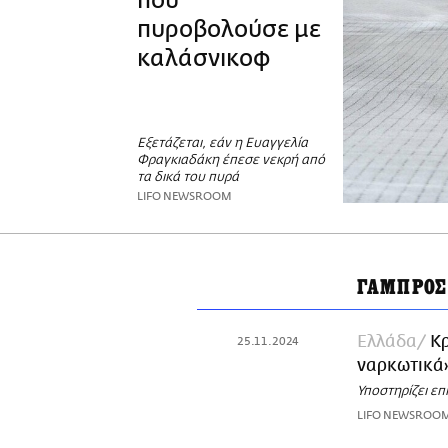
που
πυροβολούσε με
καλάσνικοφ
Εξετάζεται, εάν η Ευαγγελία
Φραγκιαδάκη έπεσε νεκρή από
τα δικά του πυρά
LIFO NEWSROOM
ΓΑΜΠΡΟΣ
Ελλάδα
Κρ
25.11.2024
ναρκωτικά»
Υποστηρίζει επ
LIFO NEWSROO