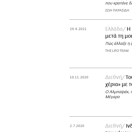
που κρατάνε δ
ΖΩΗ ΠΑΡΑΣΙΔΗ
Ελλάδα
Η 
29.4.2021
μετά τη μο
Πώς άλλαξε η ζ
THE LIFO TEAM
Διεθνή
Το
10.11.2020
χέρια» με 
Ο Αλμπαϊράκ, π
Μέγαρο
Διεθνή
Ιν
2.7.2020