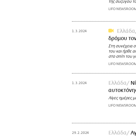
της συζύγου τ
LIFO NEWSROO
Ελλάδα
1.3.2024
δρόμου τον
Στη συνέχεια ο
του και ήρθε α
στο σπίτι του 
LIFO NEWSROO
Ελλάδα
Ν
1.3.2024
αυτοκτόνη
Λίγες ημέρες μ
LIFO NEWSROO
Ελλάδα
Αγ
29.2.2024